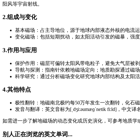
阳风等宇宙射线。
2.组成与变化
基本磁场：占主导地位，源于地球内部液态外核的电流运
变化磁场：包括短期扰动，如太阳活动引发的磁暴，强度
3.作用与应用
保护作用：磁层可偏转太阳风带电粒子，避免大气层被剥
导航与探测：指南针依赖地磁场定向；地质勘探通过磁场
科学研究：通过分析磁场变化研究地球内部结构及太阳活
4.其他特点
极性翻转：地磁南北极约每50万年发生一次翻转，化石
发音与翻译：英文音标为[ˌdʒi:əumæɡˈnetik fi:ld]，中文
如需进一步了解地磁场的动态变化或历史演化，可参考地质学
别人正在浏览的英文单词...