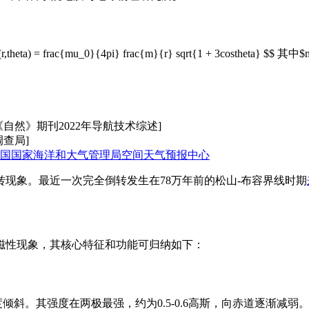
 frac{mu_0}{4pi} frac{m}{r} sqrt{1 + 3costheta
然》期刊2022年导航技术综述]
查局]
国国家海洋和大气管理局空间天气预报中心
转现象。最近一次完全倒转发生在78万年前的松山-布容界线时期
在的天然磁性现象，其核心特征和功能可归纳如下：
度倾斜。其强度在两极最强，约为0.5-0.6高斯，向赤道逐渐