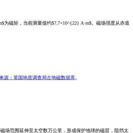
} $$ 其中$m$为磁矩，当前测量值约$7.7×10^{22} A·m$。磁场强度从赤道
来源：英国地质调查局古地磁数据库
。
减弱。磁场范围延伸至太空数万公里，形成保护地球的磁层，阻挡太