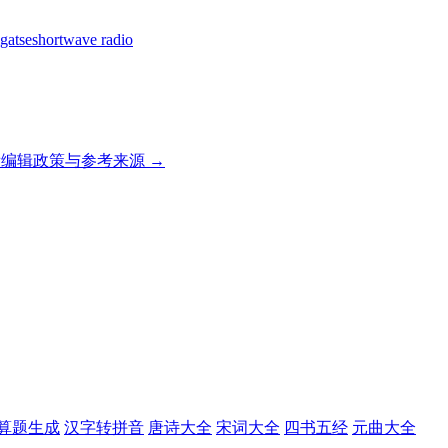
gatse
shortwave radio
编辑政策与参考来源 →
算题生成
汉字转拼音
唐诗大全
宋词大全
四书五经
元曲大全