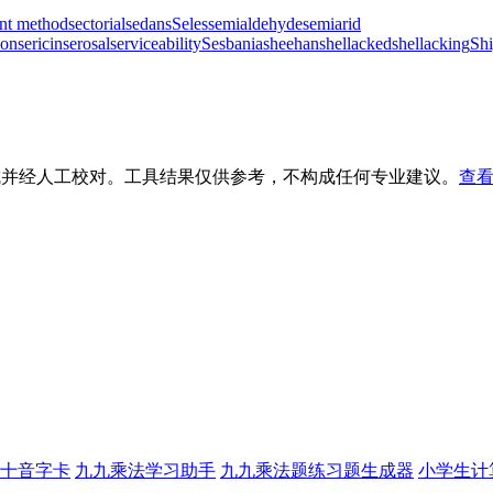
nt method
sectorial
sedans
Seles
semialdehyde
semiarid
ion
sericin
serosal
serviceability
Sesbania
sheehan
shellacked
shellacking
Shi
生成并经人工校对。工具结果仅供参考，不构成任何专业建议。
查看
十音字卡
九九乘法学习助手
九九乘法题练习题生成器
小学生计