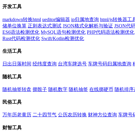
开发工具
markdown转换html
ueditor编辑器
ip归属地查询
html/js转换器工
储单位换算
正则表达式测试
JSON格式化解析与验证
JSON
ES6语法检测优化
MySQL语句检测优化
PHP代码语法检测优化
Rust代码检测优化
Swift/Kotlin检测优化
生活工具
日出日落时间
经纬度查询
台湾车牌选号
车牌号码归属地查询
随机工具
随机抽签转盘
掷骰子
随机数字
随机抽签
在线掷硬币
随机排序
民俗工具
万年历老黄历
二十四节气
公历农历转换
财神方位查询
车牌号
财智工具