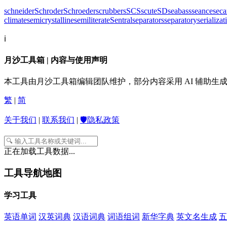
schneider
Schroder
Schroeder
scrubbers
SCS
scute
SD
seabass
seance
seca
climate
semicrystalline
semiliterate
Sentral
separators
separatory
serializat
ℹ️
月沙工具箱 | 内容与使用声明
本工具由月沙工具箱编辑团队维护，部分内容采用 AI 辅助
繁
|
简
关于我们
|
联系我们
|
🛡️隐私政策
正在加载工具数据...
工具导航地图
学习工具
英语单词
汉英词典
汉语词典
词语组词
新华字典
英文名生成
五