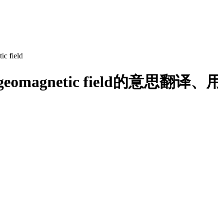
ic field
思，geomagnetic field的意