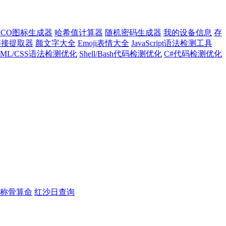
ICO图标生成器
哈希值计算器
随机密码生成器
我的设备信息
存
l链接提取器
颜文字大全
Emoji表情大全
JavaScript语法检测工具
TML/CSS语法检测优化
Shell/Bash代码检测优化
C#代码检测优化
称骨算命
红沙日查询