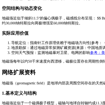
空间结构与动态变化
地磁场近似于倾斜11.5°的偏心偶极子，磁感线分布呈现： $$ B(r,theta) =
约30,000纳特斯拉向两极增强至60,000纳特斯拉。
实际应用价值
导航定位：指南针工作原理依赖于地磁场方向性[参考：《自
地质勘探：通过地磁异常探测矿藏资源[来源：中国地质调
空间天气预报：监测地磁暴对卫星、电网的影响
参考：美
地磁场每年以约50千米速度向西漂移，磁极位置存在周期性倒
网络扩展资料
地磁场（geomagnetic field）是地球内部及周围空间存
1.基本定义与结构
地磁场近似于一个磁偶极子模型，磁轴与地球自转轴约成11.3