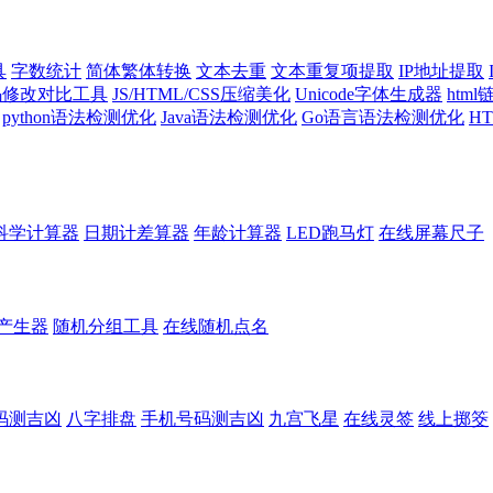
具
字数统计
简体繁体转换
文本去重
文本重复项提取
IP地址提取
代码修改对比工具
JS/HTML/CSS压缩美化
Unicode字体生成器
htm
python语法检测优化
Java语法检测优化
Go语言语法检测优化
H
科学计算器
日期计差算器
年龄计算器
LED跑马灯
在线屏幕尺子
产生器
随机分组工具
在线随机点名
码测吉凶
八字排盘
手机号码测吉凶
九宫飞星
在线灵签
线上掷筊