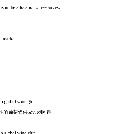
 in the allocation of resources.
e market.
 a global wine glut.
性的葡萄酒供应过剩问题
 a global wine glut.