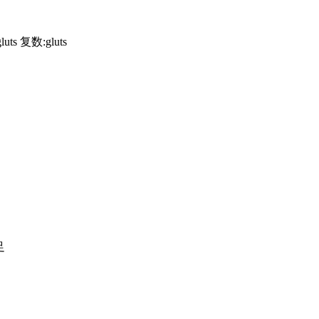
ts 复数:gluts
足