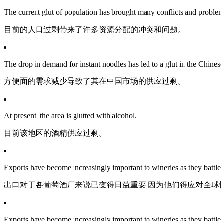
The current glut of population has brought many conflicts and problems
目前的人口过剩带来了许多资源分配的冲突和问题。
The drop in demand for instant noodles has led to a glut in the Chines
方便面的需求减少导致了其在中国市场的供应过剩。
At present, the area is glutted with alcohol.
目前该地区的酒精供应过剩。
Exports have become increasingly important to wineries as they battle
出口对于各葡萄酒厂来说已变得日益重要 因为他们得应对全球
Exports have become increasingly important to wineries as they battle