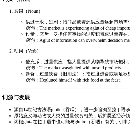
名词（Noun）
供过于求，过剩：指商品或资源供应量远超市场需
例句
：The market is experiencing aglut of cheap imports,
过量，充斥：泛指任何事物的过度积累或过量存在
例句
：Aglut of information can overwhelm decision-ma
动词（Verb）
使充斥，过量供应：指大量提供某物导致市场饱和
例句
：The market wasglutted with unsold products.
暴食，过量饮食（旧用法）：指过度进食或满足欲
例句
：Heglutted himself with rich food at the feast.
词源与发展
源自14世纪古法语glotir（吞咽），进一步追溯至拉丁语glut
原始意义与动物或人类的过量饮食相关，后扩展至经济领
词根glut- 在拉丁语中也可能与glutire（吞咽）有关，