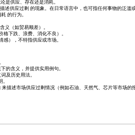
为，无论是供应、存在还是消耗。
用来描述供应过剩 的现象。在日常语言中，也可指任何事物的泛滥
耗 的行为。
负面含义（如贸易顺差）。
（如价格下跌、浪费、消化不良）。
费、情感），不特指供应或市场。
句。
业和一般语境下的含义，并提供实用例句。
、反义词及历史用法。
说明。
繁使用 glut 来描述市场供应过剩情况（例如石油、天然气、芯片等市场