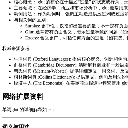
核心概念： glut 的核心在于描述“过量” 的状态或行
主要领域： 在经济学、商业和市场分析中，glut 最常
动词用法： 作为动词时，强调主动造成供应过剩或过度消
与相关词的区别：
Surplus: 更中性，仅指超出需要的量，不一定有
Glut: 通常带有负面含义，暗示过量导致的问题
Excess: 含义更广，可指任何方面的过度（如花
权威来源参考：
牛津词典 (Oxford Languages): 提供核心定义、词源和例
剑桥词典 (Cambridge Dictionary): 清晰解释商
韦氏词典 (Merriam-Webster): 提供详细定义、同义词
柯林斯词典 (Collins Dictionary): 提供定义、例句及用法
经济学人 (The Economist): 在实际商业报道中频
网络扩展资料
单词glut 的详细解释如下：
词义与用法