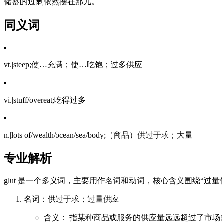
储蓄的过剩依然摆在那儿。
同义词
vt.|steep;使…充满；使…吃饱；过多供应
vi.|stuff/overeat;吃得过多
n.|lots of/wealth/ocean/sea/body;（商品）供过于求；大量
专业解析
glut 是一个多义词，主要用作名词和动词，核心含义围绕“过量
名词：供过于求；过量供应
含义： 指某种商品或服务的供应量远远超过了市