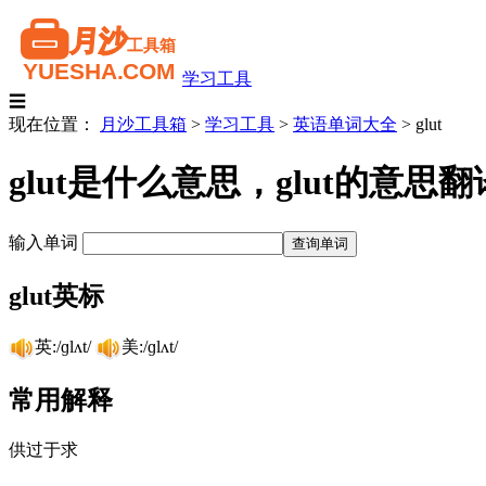
学习工具
☰
现在位置：
月沙工具箱
>
学习工具
>
英语单词大全
>
glut
glut是什么意思，glut的意
输入单词
glut英标
英:/ɡlʌt/
美:/ɡlʌt/
常用解释
供过于求