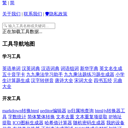
繁
|
简
关于我们
|
联系我们
|
🛡️隐私政策
正在加载工具数据...
工具导航地图
学习工具
英语单词
汉英词典
汉语词典
词语组词
新华字典
英文名生成
五十音字卡
九九乘法学习助手
九九乘法题练习题生成器
小学
生计算题生成
汉字转拼音
唐诗大全
宋词大全
四书五经
元曲
大全
开发工具
markdown转换html
ueditor编辑器
ip归属地查询
html/js转换器工
具
字数统计
简体繁体转换
文本去重
文本重复项提取
IP地址
提取
ICO图标生成器
哈希值计算器
随机密码生成器
我的设备