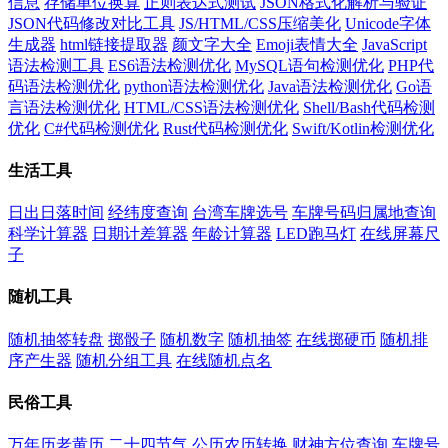
信息
存储单位换算
正则表达式测试
JSON格式化解析与验证
JSON代码修改对比工具
JS/HTML/CSS压缩美化
Unicode字体
生成器
html链接提取器
颜文字大全
Emoji表情大全
JavaScript
语法检测工具
ES6语法检测优化
MySQL语句检测优化
PHP代
码语法检测优化
python语法检测优化
Java语法检测优化
Go语
言语法检测优化
HTML/CSS语法检测优化
Shell/Bash代码检测
优化
C#代码检测优化
Rust代码检测优化
Swift/Kotlin检测优化
生活工具
日出日落时间
经纬度查询
台湾车牌选号
车牌号码归属地查询
科学计算器
日期计差算器
年龄计算器
LED跑马灯
在线屏幕尺
子
随机工具
随机抽签转盘
掷骰子
随机数字
随机抽签
在线掷硬币
随机排
序产生器
随机分组工具
在线随机点名
民俗工具
万年历老黄历
二十四节气
公历农历转换
财神方位查询
车牌号