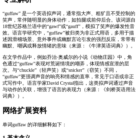
“guffaw” 是一个英语拟声词，通常指大声、粗犷且不受控制的
笑声，常伴随明显的身体动作，如拍腿或前仰后合。该词源自
18世纪苏格兰语中的“gawf”或“gauff”，模拟了笑声的爆发性音
效。语言学研究中，“guffaw”被归类为非正式用语，多用于描
述因滑稽场景、意外事件或幽默言论引发的强烈反应，常带有
幽默、嘲讽或释放情绪的意味（来源：《牛津英语词典》）。
在文学作品中，例如乔治·奥威尔的小说《动物庄园》中，角
色通过“guffaw”表现对荒诞情境的嘲弄，体现情感宣泄的层
次。与“chuckle”（轻声笑）或“snicker”（窃笑）不同，
“guffaw”更强调声音的响亮和情感的直率，常见于口语或非正
式写作中。语言学家David Crystal指出，这类拟声词通过声音
与动作的关联，增强了语言的表现力（来源：《剑桥英语用法
词典》）。
网络扩展资料
单词guffaw 的详细解释如下：
1.基本含义