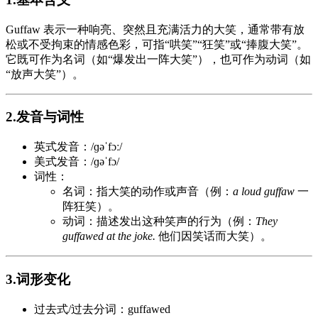
Guffaw 表示一种响亮、突然且充满活力的大笑，通常带有放
松或不受拘束的情感色彩，可指“哄笑”“狂笑”或“捧腹大笑”。
它既可作为名词（如“爆发出一阵大笑”），也可作为动词（如
“放声大笑”）。
2.发音与词性
英式发音：/ɡəˈfɔː/
美式发音：/ɡəˈfɔ/
词性：
名词：指大笑的动作或声音（例：
a loud guffaw
一
阵狂笑）。
动词：描述发出这种笑声的行为（例：
They
guffawed at the joke.
他们因笑话而大笑）。
3.词形变化
过去式/过去分词：guffawed