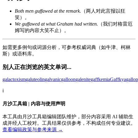
Both men guffawed at the remark.
（两人对此言报以狂
笑）。
We guffawed at what Graham had written.
（我们对格雷厄
姆写的内容大笑不止）。
如需更多例句或词源分析，可参考权威词典（如牛津、柯林
斯）或语料库。
别人正在浏览的英文单词...
galactoxism
galuteolin
galvanic
galloon
galenite
gaffkemia
Gaffkya
gallo
ℹ️
月沙工具箱 | 内容与使用声明
本工具由月沙工具箱编辑团队维护，部分内容采用 AI 辅助生
成并经人工校对。工具结果仅供参考，不构成任何专业建议。
查看编辑政策与参考来源 →