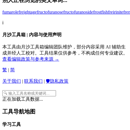
别人正在浏览的英文单词...
fumarole
freightage
fructofuranose
fructofuranoside
frostfish
freirinite
fre
ℹ️
月沙工具箱 | 内容与使用声明
本工具由月沙工具箱编辑团队维护，部分内容采用 AI 辅助生
成并经人工校对。工具结果仅供参考，不构成任何专业建议。
查看编辑政策与参考来源 →
繁
|
简
关于我们
|
联系我们
|
🛡️隐私政策
正在加载工具数据...
工具导航地图
学习工具