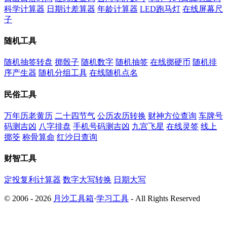
科学计算器
日期计差算器
年龄计算器
LED跑马灯
在线屏幕尺
子
随机工具
随机抽签转盘
掷骰子
随机数字
随机抽签
在线掷硬币
随机排
序产生器
随机分组工具
在线随机点名
民俗工具
万年历老黄历
二十四节气
公历农历转换
财神方位查询
车牌号
码测吉凶
八字排盘
手机号码测吉凶
九宫飞星
在线灵签
线上
掷筊
称骨算命
红沙日查询
财智工具
定投复利计算器
数字大写转换
日期大写
© 2006 - 2026
月沙工具箱
·
学习工具
- All Rights Reserved