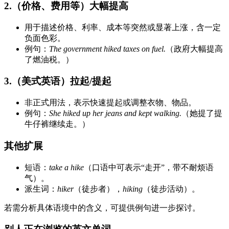
2.（价格、费用等）大幅提高
用于描述价格、利率、成本等突然或显著上涨，含一定
负面色彩。
例句：
The government hiked taxes on fuel.
（政府大幅提高
了燃油税。）
3.（美式英语）拉起/提起
非正式用法，表示快速提起或调整衣物、物品。
例句：
She hiked up her jeans and kept walking.
（她提了提
牛仔裤继续走。）
其他扩展
短语：
take a hike
（口语中可表示“走开”，带不耐烦语
气）。
派生词：
hiker
（徒步者），
hiking
（徒步活动）。
若需分析具体语境中的含义，可提供例句进一步探讨。