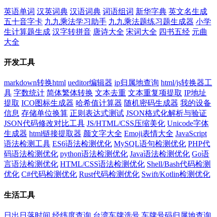
英语单词
汉英词典
汉语词典
词语组词
新华字典
英文名生成
五十音字卡
九九乘法学习助手
九九乘法题练习题生成器
小学
生计算题生成
汉字转拼音
唐诗大全
宋词大全
四书五经
元曲
大全
开发工具
markdown转换html
ueditor编辑器
ip归属地查询
html/js转换器工
具
字数统计
简体繁体转换
文本去重
文本重复项提取
IP地址
提取
ICO图标生成器
哈希值计算器
随机密码生成器
我的设备
信息
存储单位换算
正则表达式测试
JSON格式化解析与验证
JSON代码修改对比工具
JS/HTML/CSS压缩美化
Unicode字体
生成器
html链接提取器
颜文字大全
Emoji表情大全
JavaScript
语法检测工具
ES6语法检测优化
MySQL语句检测优化
PHP代
码语法检测优化
python语法检测优化
Java语法检测优化
Go语
言语法检测优化
HTML/CSS语法检测优化
Shell/Bash代码检测
优化
C#代码检测优化
Rust代码检测优化
Swift/Kotlin检测优化
生活工具
日出日落时间
经纬度查询
台湾车牌选号
车牌号码归属地查询