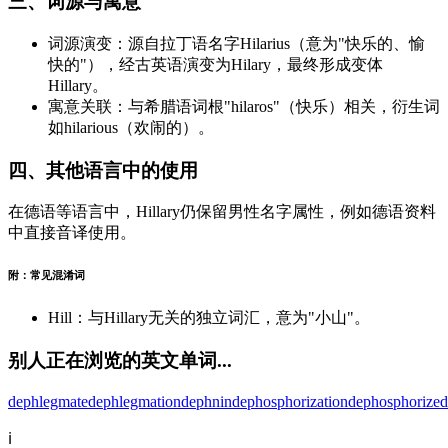
三、词源与寓意
词源演变：源自拉丁语名字Hilarius（意为"快乐的、愉
快的"），经古英语演变为Hilary，最终形成变体
Hillary。
寓意关联：与希腊语词根"hilaros"（快乐）相关，衍生词
如hilarious（欢闹的）。
四、其他语言中的使用
在德语等语言中，Hillary仍保留男性名字属性，例如德语资料
中直接音译使用。
附：常见混淆词
Hill：与Hillary无关的独立词汇，意为"小山"。
别人正在浏览的英文单词...
dephlegmate
dephlegmation
dephnin
dephosphorization
dephosphorize
d
ℹ️