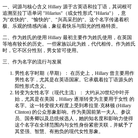
一、词源与核心含义 Hillary 源于古英语和拉丁语，其词根可
追溯至拉丁语单词 "Hilarius"（或女性形式 "Hilaria"），意
为"欢快的"、"愉快的"、"兴高采烈的"。这个名字传递着积
极、乐观的情感内涵，象征着快乐与阳光的性格特质。
二、作为姓氏的使用 Hillary 最初主要作为姓氏使用，在英国
等地有较长的历史。一些家族以此为姓，代代相传。作为姓氏
时，它不区分性别，男女皆可使用。
三、作为名字的流行与发展
男性名字时期（早期）： 在历史上，Hillary 曾主要用作
男性名字，尤其是在英语国家。它承载着拉丁语源头的
阳性形式含义。
转变为女性名字（现代主流）： 大约从20世纪中叶开
始，尤其是在美国，Hillary 逐渐转变为主要用于女性 的
名字。这一转变很大程度上受到希拉里·克林顿 (Hillary
Clinton) 的公众形象影响。作为美国前第一夫人、参议
员、国务卿以及总统候选人，她的知名度和影响力使得
这个名字在全球范围内与女性身份紧密关联，并赋予了
其坚强、智慧、有抱负的现代女性形象。