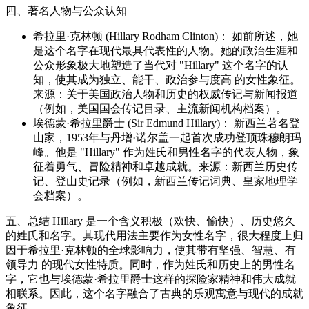
四、著名人物与公众认知
希拉里·克林顿 (Hillary Rodham Clinton)： 如前所述，她
是这个名字在现代最具代表性的人物。她的政治生涯和
公众形象极大地塑造了当代对 "Hillary" 这个名字的认
知，使其成为独立、能干、政治参与度高 的女性象征。
来源：关于美国政治人物和历史的权威传记与新闻报道
（例如，美国国会传记目录、主流新闻机构档案）。
埃德蒙·希拉里爵士 (Sir Edmund Hillary)： 新西兰著名登
山家，1953年与丹增·诺尔盖一起首次成功登顶珠穆朗玛
峰。他是 "Hillary" 作为姓氏和男性名字的代表人物，象
征着勇气、冒险精神和卓越成就。来源：新西兰历史传
记、登山史记录（例如，新西兰传记词典、皇家地理学
会档案）。
五、总结 Hillary 是一个含义积极（欢快、愉快）、历史悠久
的姓氏和名字。其现代用法主要作为女性名字，很大程度上归
因于希拉里·克林顿的全球影响力，使其带有坚强、智慧、有
领导力 的现代女性特质。同时，作为姓氏和历史上的男性名
字，它也与埃德蒙·希拉里爵士这样的探险家精神和伟大成就
相联系。因此，这个名字融合了古典的乐观寓意与现代的成就
象征。