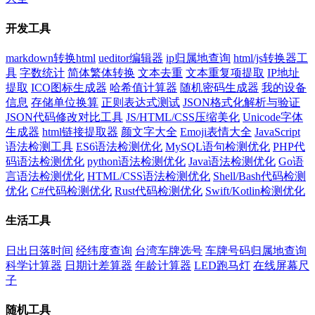
开发工具
markdown转换html
ueditor编辑器
ip归属地查询
html/js转换器工
具
字数统计
简体繁体转换
文本去重
文本重复项提取
IP地址
提取
ICO图标生成器
哈希值计算器
随机密码生成器
我的设备
信息
存储单位换算
正则表达式测试
JSON格式化解析与验证
JSON代码修改对比工具
JS/HTML/CSS压缩美化
Unicode字体
生成器
html链接提取器
颜文字大全
Emoji表情大全
JavaScript
语法检测工具
ES6语法检测优化
MySQL语句检测优化
PHP代
码语法检测优化
python语法检测优化
Java语法检测优化
Go语
言语法检测优化
HTML/CSS语法检测优化
Shell/Bash代码检测
优化
C#代码检测优化
Rust代码检测优化
Swift/Kotlin检测优化
生活工具
日出日落时间
经纬度查询
台湾车牌选号
车牌号码归属地查询
科学计算器
日期计差算器
年龄计算器
LED跑马灯
在线屏幕尺
子
随机工具