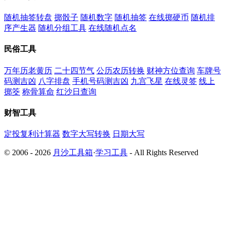
随机抽签转盘
掷骰子
随机数字
随机抽签
在线掷硬币
随机排
序产生器
随机分组工具
在线随机点名
民俗工具
万年历老黄历
二十四节气
公历农历转换
财神方位查询
车牌号
码测吉凶
八字排盘
手机号码测吉凶
九宫飞星
在线灵签
线上
掷筊
称骨算命
红沙日查询
财智工具
定投复利计算器
数字大写转换
日期大写
© 2006 - 2026
月沙工具箱
·
学习工具
- All Rights Reserved