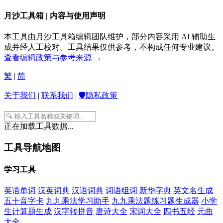
月沙工具箱 | 内容与使用声明
本工具由月沙工具箱编辑团队维护，部分内容采用 AI 辅助生
成并经人工校对。工具结果仅供参考，不构成任何专业建议。
查看编辑政策与参考来源 →
繁
|
简
关于我们
|
联系我们
|
🛡️隐私政策
正在加载工具数据...
工具导航地图
学习工具
英语单词
汉英词典
汉语词典
词语组词
新华字典
英文名生成
五十音字卡
九九乘法学习助手
九九乘法题练习题生成器
小学
生计算题生成
汉字转拼音
唐诗大全
宋词大全
四书五经
元曲
大全