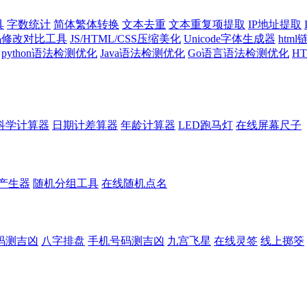
具
字数统计
简体繁体转换
文本去重
文本重复项提取
IP地址提取
代码修改对比工具
JS/HTML/CSS压缩美化
Unicode字体生成器
htm
python语法检测优化
Java语法检测优化
Go语言语法检测优化
H
科学计算器
日期计差算器
年龄计算器
LED跑马灯
在线屏幕尺子
产生器
随机分组工具
在线随机点名
码测吉凶
八字排盘
手机号码测吉凶
九宫飞星
在线灵签
线上掷筊