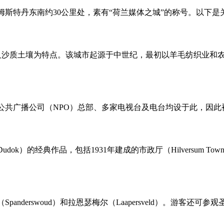
于阿姆斯特丹东南约30公里处，素有“荷兰媒体之城”的称号。以下
以森林、荒地及沙质土壤为特点。该城市起源于中世纪，最初以羊毛纺织
兰公共广播公司（NPO）总部、多家电视台及电台均设于此，因此被称为
ok）的经典作品，包括1931年建成的市政厅（Hilversum T
nderswoud）和拉恩瑟梅尔（Laapersveld）。游客还可参观