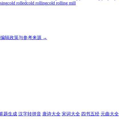
ssing
cold rolled
cold rolling
cold rolling mill
编辑政策与参考来源 →
算题生成
汉字转拼音
唐诗大全
宋词大全
四书五经
元曲大全