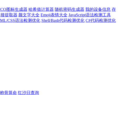
ICO图标生成器
哈希值计算器
随机密码生成器
我的设备信息
存
l链接提取器
颜文字大全
Emoji表情大全
JavaScript语法检测工具
TML/CSS语法检测优化
Shell/Bash代码检测优化
C#代码检测优化
称骨算命
红沙日查询