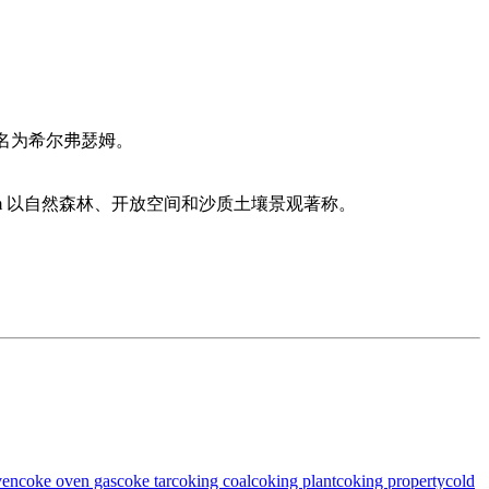
译名为希尔弗瑟姆。
um 以自然森林、开放空间和沙质土壤景观著称。
ven
coke oven gas
coke tar
coking coal
coking plant
coking property
cold