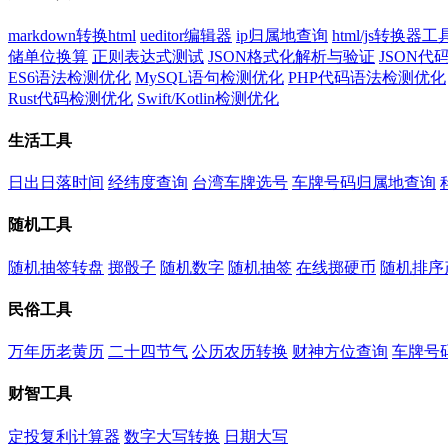
markdown转换html
ueditor编辑器
ip归属地查询
html/js转换器工
储单位换算
正则表达式测试
JSON格式化解析与验证
JSON
ES6语法检测优化
MySQL语句检测优化
PHP代码语法检测优化
Rust代码检测优化
Swift/Kotlin检测优化
生活工具
日出日落时间
经纬度查询
台湾车牌选号
车牌号码归属地查询
随机工具
随机抽签转盘
掷骰子
随机数字
随机抽签
在线掷硬币
随机排序
民俗工具
万年历老黄历
二十四节气
公历农历转换
财神方位查询
车牌号
财智工具
定投复利计算器
数字大写转换
日期大写