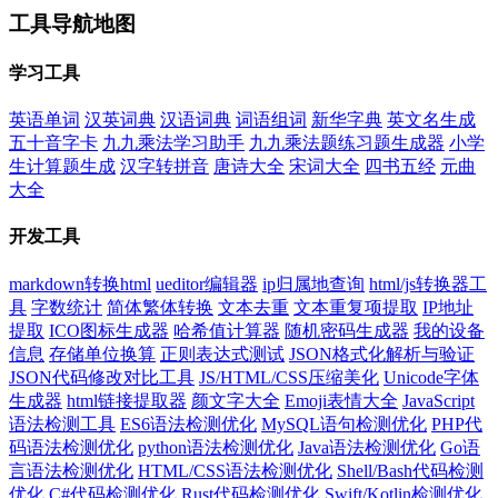
工具导航地图
学习工具
英语单词
汉英词典
汉语词典
词语组词
新华字典
英文名生成
五十音字卡
九九乘法学习助手
九九乘法题练习题生成器
小学
生计算题生成
汉字转拼音
唐诗大全
宋词大全
四书五经
元曲
大全
开发工具
markdown转换html
ueditor编辑器
ip归属地查询
html/js转换器工
具
字数统计
简体繁体转换
文本去重
文本重复项提取
IP地址
提取
ICO图标生成器
哈希值计算器
随机密码生成器
我的设备
信息
存储单位换算
正则表达式测试
JSON格式化解析与验证
JSON代码修改对比工具
JS/HTML/CSS压缩美化
Unicode字体
生成器
html链接提取器
颜文字大全
Emoji表情大全
JavaScript
语法检测工具
ES6语法检测优化
MySQL语句检测优化
PHP代
码语法检测优化
python语法检测优化
Java语法检测优化
Go语
言语法检测优化
HTML/CSS语法检测优化
Shell/Bash代码检测
优化
C#代码检测优化
Rust代码检测优化
Swift/Kotlin检测优化