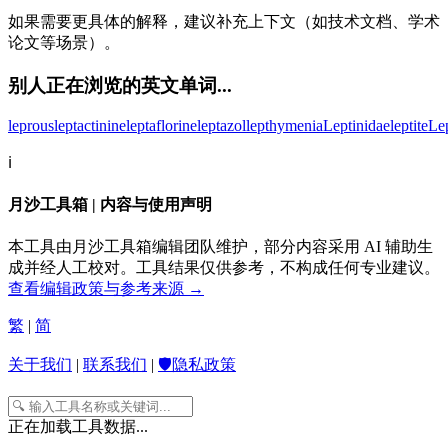
如果需要更具体的解释，建议补充上下文（如技术文档、学术
论文等场景）。
别人正在浏览的英文单词...
leprous
leptactinine
leptaflorine
leptazol
lepthymenia
Leptinidae
leptite
Le
ℹ️
月沙工具箱 | 内容与使用声明
本工具由月沙工具箱编辑团队维护，部分内容采用 AI 辅助生
成并经人工校对。工具结果仅供参考，不构成任何专业建议。
查看编辑政策与参考来源 →
繁
|
简
关于我们
|
联系我们
|
🛡️隐私政策
正在加载工具数据...