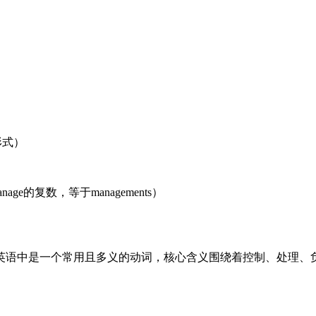
单形式）
ol;管理（manage的复数，等于managements）
在时形式。它在英语中是一个常用且多义的动词，核心含义围绕着控制