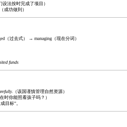
们设法按时完成了项目）
（成功做到）
aged（过去式） → managing（现在分词）
ited funds
refully.
（该国谨慎管理自然资源）
在时你能照看孩子吗？）
成目标”。