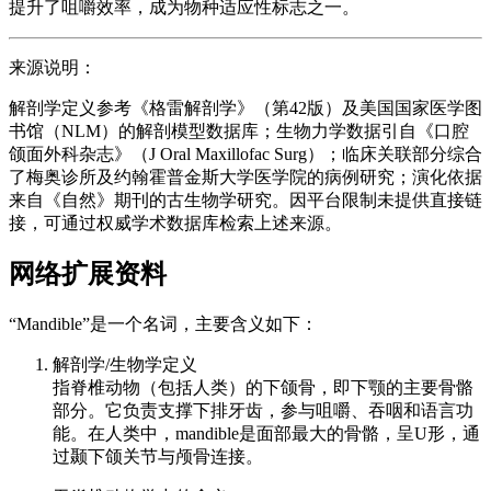
提升了咀嚼效率，成为物种适应性标志之一。
来源说明：
解剖学定义参考《格雷解剖学》（第42版）及美国国家医学图
书馆（NLM）的解剖模型数据库；生物力学数据引自《口腔
颌面外科杂志》（J Oral Maxillofac Surg）；临床关联部分综合
了梅奥诊所及约翰霍普金斯大学医学院的病例研究；演化依据
来自《自然》期刊的古生物学研究。因平台限制未提供直接链
接，可通过权威学术数据库检索上述来源。
网络扩展资料
“Mandible”是一个名词，主要含义如下：
解剖学/生物学定义
指脊椎动物（包括人类）的下颌骨，即下颚的主要骨骼
部分。它负责支撑下排牙齿，参与咀嚼、吞咽和语言功
能。在人类中，mandible是面部最大的骨骼，呈U形，通
过颞下颌关节与颅骨连接。