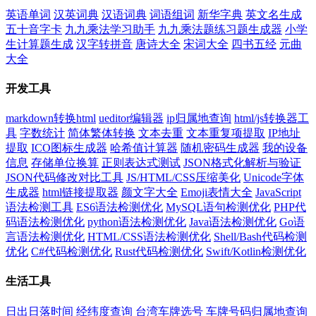
英语单词
汉英词典
汉语词典
词语组词
新华字典
英文名生成
五十音字卡
九九乘法学习助手
九九乘法题练习题生成器
小学
生计算题生成
汉字转拼音
唐诗大全
宋词大全
四书五经
元曲
大全
开发工具
markdown转换html
ueditor编辑器
ip归属地查询
html/js转换器工
具
字数统计
简体繁体转换
文本去重
文本重复项提取
IP地址
提取
ICO图标生成器
哈希值计算器
随机密码生成器
我的设备
信息
存储单位换算
正则表达式测试
JSON格式化解析与验证
JSON代码修改对比工具
JS/HTML/CSS压缩美化
Unicode字体
生成器
html链接提取器
颜文字大全
Emoji表情大全
JavaScript
语法检测工具
ES6语法检测优化
MySQL语句检测优化
PHP代
码语法检测优化
python语法检测优化
Java语法检测优化
Go语
言语法检测优化
HTML/CSS语法检测优化
Shell/Bash代码检测
优化
C#代码检测优化
Rust代码检测优化
Swift/Kotlin检测优化
生活工具
日出日落时间
经纬度查询
台湾车牌选号
车牌号码归属地查询