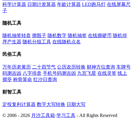
科学计算器
日期计差算器
年龄计算器
LED跑马灯
在线屏幕尺
子
随机工具
随机抽签转盘
掷骰子
随机数字
随机抽签
在线掷硬币
随机排
序产生器
随机分组工具
在线随机点名
民俗工具
万年历老黄历
二十四节气
公历农历转换
财神方位查询
车牌号
码测吉凶
八字排盘
手机号码测吉凶
九宫飞星
在线灵签
线上
掷筊
称骨算命
红沙日查询
财智工具
定投复利计算器
数字大写转换
日期大写
© 2006 - 2026
月沙工具箱
·
学习工具
- All Rights Reserved