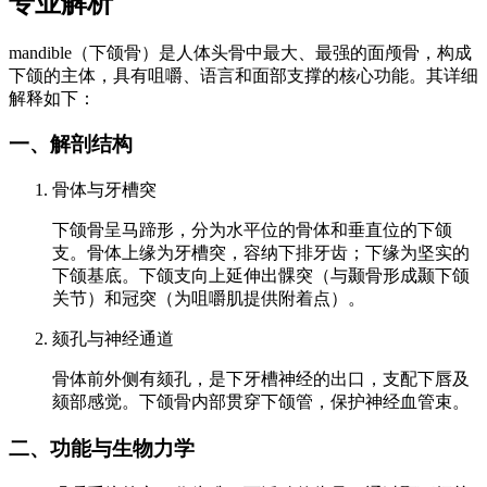
专业解析
mandible（下颌骨）是人体头骨中最大、最强的面颅骨，构成
下颌的主体，具有咀嚼、语言和面部支撑的核心功能。其详细
解释如下：
一、解剖结构
骨体与牙槽突
下颌骨呈马蹄形，分为水平位的骨体和垂直位的下颌
支。骨体上缘为牙槽突，容纳下排牙齿；下缘为坚实的
下颌基底。下颌支向上延伸出髁突（与颞骨形成颞下颌
关节）和冠突（为咀嚼肌提供附着点）。
颏孔与神经通道
骨体前外侧有颏孔，是下牙槽神经的出口，支配下唇及
颏部感觉。下颌骨内部贯穿下颌管，保护神经血管束。
二、功能与生物力学