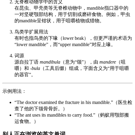
无脊椎动物学中的含义
在昆虫、甲壳类等无脊椎动物中，mandible指口器中的
一对坚硬颚部结构，用于切割或磨碎食物。例如，甲虫
的mandible呈钳状，用于咀嚼植物或猎物。
鸟类学扩展用法
有时也指鸟类的下喙（lower beak），但更严谨的术语为
“lower mandible”，而“upper mandible”对应上喙。
词源
源自拉丁语
mandibula
（意为“颌”），由
mandere
（咀
嚼）和
-bula
（工具后缀）组成，字面含义为“用于咀嚼
的器官”。
示例用法：
“The doctor examined the fracture in his mandible.”（医生检
查了他的下颌骨骨折。）
“The ant uses its mandibles to carry food.”（蚂蚁用颚部搬
运食物。）
别人正在浏览的英文单词...