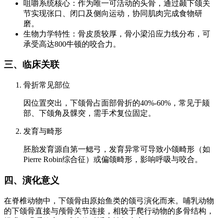
咀嚼系统核心：作为唯一可活动的头骨，通过颞下颌关
节实现张口、闭口及侧向运动，协同肌肉完成食物研
磨。
生物力学特性：骨皮质较厚，骨小梁沿应力线分布，可
承受高达800牛顿的咬合力。
三、临床关联
骨折常见部位
因位置突出，下颌骨占面部骨折的40%-60%，常见于颏
部、下颌角及髁突，需手术复位固定。
发育与畸形
胚胎发育源自第一鳃弓，发育异常可导致小颌畸形（如
Pierre Robin综合征）或偏颌畸形，影响呼吸与咬合。
四、演化意义
在脊椎动物中，下颌骨由原始鱼类的颌弓演化而来。哺乳动物
的下颌骨直接与颅骨关节连接，相较于爬行动物的多骨结构，