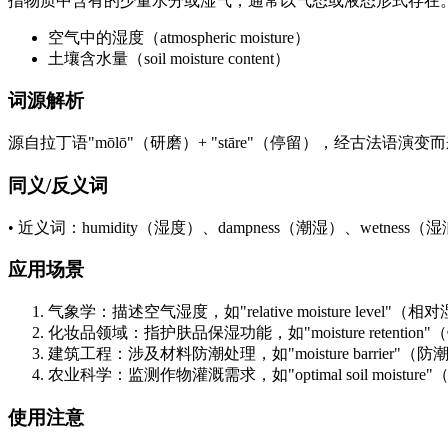
指物质中含有的少量水分或湿气，通常以气态或液态形式存在
空气中的湿度（atmospheric moisture）
土壤含水量（soil moisture content）
词源解析
源自拉丁语"mōlō"（研磨）+ "stāre"（停留），经古法
同义/反义词
• 近义词：humidity（湿度）、dampness（潮湿）、wetness（湿润
应用场景
气象学：描述空气湿度，如"relative moisture level"（
化妆品领域：指护肤品保湿功能，如"moisture retention
建筑工程：涉及材料防潮处理，如"moisture barrier"（防
农业科学：监测作物灌溉需求，如"optimal soil moistu
使用注意