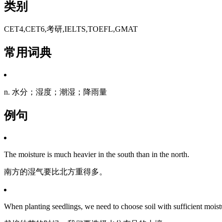
类别
CET4,CET6,考研,IELTS,TOEFL,GMAT
常用词典
n. 水分；湿度；潮湿；降雨量
例句
The moisture is much heavier in the south than in the north.
南方的湿气要比北方重得多。
When planting seedlings, we need to choose soil with sufficient moist