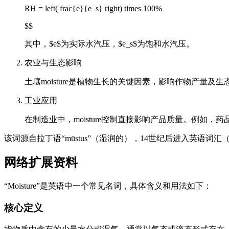
RH = left( frac{e}{e_s} right) times 100%
$$
其中，$e$为实际水汽压，$e_s$为饱和水汽压。
农业与生态影响
土壤moisture是植物生长的关键因素，影响作物产量
工业应用
在制造业中，moisture控制直接影响产品质量。例如
该词源自拉丁语“mūstus”（湿润的），14世纪后进入英语词
网络扩展资料
“Moisture”是英语中一个常见名词，具体含义和用法如下：
核心定义