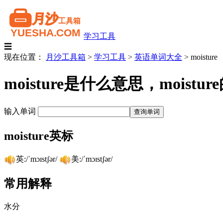
学习工具
☰
现在位置：
月沙工具箱
>
学习工具
>
英语单词大全
>
moisture
moisture是什么意思，moi
输入单词
moisture英标
英:/ˈmɔɪstʃər/
美:/ˈmɔɪstʃər/
常用解释
水分