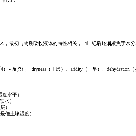
。例如：
语演变而来，最初与物质吸收液体的特性相关，14世纪后逐渐聚焦于水
） • 反义词：dryness（干燥）、aridity（干旱）、dehydratio
相对湿度水平）
"（锁水）
潮层）
re"（最佳土壤湿度）