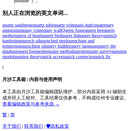
possible”）。
别人正在浏览的英文单词...
quartz sandstone
quartz tube
quartz vein
quasi static
quaternary
ammonium
quay crane
quay wall
Queen Anne
queen bee
queen
mother
queen of hearts
queer bird
queer fish
queer theory
quench
hardening
quench oil
quenched steel
quenching and
tempering
quenching oil
query builder
query language
query the
database
quest for
questionnaire method
questionnaire survey
queuing
model
queuing theory
quick access
quick connector
quick fix
ℹ️
月沙工具箱 | 内容与使用声明
本工具由月沙工具箱编辑团队维护，部分内容采用 AI 辅助生
成并经人工校对。工具结果仅供参考，不构成任何专业建议。
查看编辑政策与参考来源 →
繁
|
简
关于我们
|
联系我们
|
🛡️隐私政策