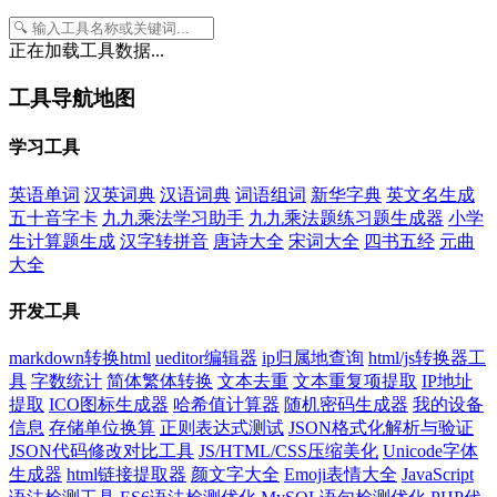
正在加载工具数据...
工具导航地图
学习工具
英语单词
汉英词典
汉语词典
词语组词
新华字典
英文名生成
五十音字卡
九九乘法学习助手
九九乘法题练习题生成器
小学
生计算题生成
汉字转拼音
唐诗大全
宋词大全
四书五经
元曲
大全
开发工具
markdown转换html
ueditor编辑器
ip归属地查询
html/js转换器工
具
字数统计
简体繁体转换
文本去重
文本重复项提取
IP地址
提取
ICO图标生成器
哈希值计算器
随机密码生成器
我的设备
信息
存储单位换算
正则表达式测试
JSON格式化解析与验证
JSON代码修改对比工具
JS/HTML/CSS压缩美化
Unicode字体
生成器
html链接提取器
颜文字大全
Emoji表情大全
JavaScript