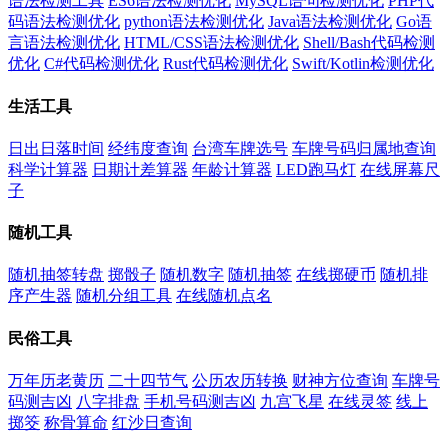
语法检测工具
ES6语法检测优化
MySQL语句检测优化
PHP代
码语法检测优化
python语法检测优化
Java语法检测优化
Go语
言语法检测优化
HTML/CSS语法检测优化
Shell/Bash代码检测
优化
C#代码检测优化
Rust代码检测优化
Swift/Kotlin检测优化
生活工具
日出日落时间
经纬度查询
台湾车牌选号
车牌号码归属地查询
科学计算器
日期计差算器
年龄计算器
LED跑马灯
在线屏幕尺
子
随机工具
随机抽签转盘
掷骰子
随机数字
随机抽签
在线掷硬币
随机排
序产生器
随机分组工具
在线随机点名
民俗工具
万年历老黄历
二十四节气
公历农历转换
财神方位查询
车牌号
码测吉凶
八字排盘
手机号码测吉凶
九宫飞星
在线灵签
线上
掷筊
称骨算命
红沙日查询