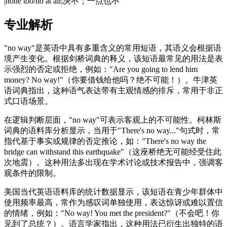
|none too/no at all;决不；一点也不
专业解析
"no way"是英语中具有多重含义的常用短语，其语义会根据语
境产生变化。根据剑桥词典的释义，该短语最常见的用法是表
示强烈的否定或拒绝，例如："Are you going to lend him
money? No way!"（你要借钱给他吗？绝不可能！）。牛津英
语词典指出，这种语气表达带有主观情感的排斥，常用于非正
式口语场景。
在逻辑判断层面，"no way"可表示客观上的不可能性。柯林斯
词典的语料库分析显示，当用于"There's no way..."句式时，常
指代基于事实或规律的否定推论，如："There's no way the
bridge can withstand this earthquake"（这座桥绝无可能经受住此
次地震）。这种用法多出现在学术讨论或技术报告中，强调客
观条件的限制。
美国当代英语语料库的统计数据显示，该短语在青少年群体中
使用频率最高，常作为感叹词单独使用，表达惊讶或难以置信
的情绪，例如："No way! You met the president?"（不会吧！你
见到了总统？）。语言学家指出，这种用法已衍生出独特的语