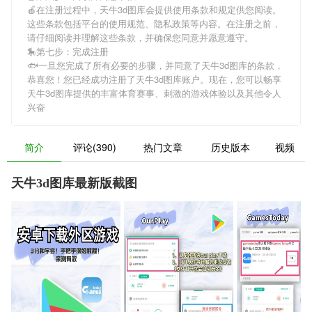
🍎在注册过程中，
天牛3d图库
会提供使用条款和规定供您阅读。
这些条款包括平台的使用规范、隐私政策等内容。在注册之前，
请仔细阅读并理解这些条款，并确保您同意并愿意遵守。
🎠第七步：完成注册
🐟一旦您完成了所有必要的步骤，并同意了
天牛3d图库
的条款，
恭喜您！您已经成功注册了天牛3d图库账户。现在，您可以畅享
天牛3d图库
提供的丰富体育赛事、刺激的游戏体验以及其他令人
兴奋
简介
评论(390)
热门文章
历史版本
视频
天牛3d图库最新版截图