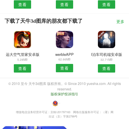
查看
查看
查看
下载了天牛3d图库的朋友都下载了
更多
远大空气管家安卓版
werbleAPP
I泊车司机端安卓版
62.66MB
5.28MB
32.71MB
查看
查看
查看
© 2010 至今 天牛3d图库 版权所有。© Since 2010 yuesha.com. All rights
reserved.
版权保护投诉指引
・
增值电信业务经营许可证：京B2-201797163
网络出版服务许可证：（署）网
出证（京）字第2799号