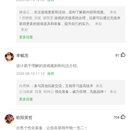
4,各种场景无需打字，一键怼人不费劲
5,设定时间，不玩不闹，听着助眠音乐，小伴龙与孩子一同睡觉，晚安。
滕诚云
：关注游戏更新和活动，及时了解新内容和优惠。
来自
6,针对驾考难题、怪题、偏题、易错题等，我们逐题进行知识点解析。让
1.邢骅航 回复 缪慧萱
游戏的充值系统合理，玩家可以通过充值来
您轻松记忆交通标志、交警手势，再也不会傻傻分不清。
获得更多的游戏道具和装备，提升自己的实力。
来自
来自
天牛3d图库软件优势
更多回复
1.以孩子的语言发展规律而非年龄作为教学分级的依托。教学内容和目标
从输入到输出，难度螺旋式上升，科学贴合宝宝的发展规律。
幸毓浩
81
2.天气现象形象的介绍了所有的天气现象，可以身临其境的感受龙卷风、
暴风雪、闪电，通过详细的语音讲解，可以很轻松的了解到他们的成因和
设计易于理解的游戏规则和玩法介绍。
背景小知识。
2026-08-10 11:12
推荐
3.豌豆告警，可以将任何可疑的信息一键推送到公安机关，排除学校周边
的安全隐患
向秀枫
：多与其他玩家交流，互相学习提高技术
来自
公冶栋家 回复 程玲心
强化装备，威力倍增，无敌战神！
来自
4.并且学以致用去和同学们一起创造新的发展机会，都可以直接进入平台
去学习，便捷掌握。
更多回复
5.所有错题自动加入错题库，答对后也可以自动删除。
6.·支持文字、语音以及拍照等方式快速搜题，遇到难题轻松解决，降低
欧阳英哲
704
备考压力
出售个性化装备，让你在游戏中独一无二！
天牛3d图库更新了什么?