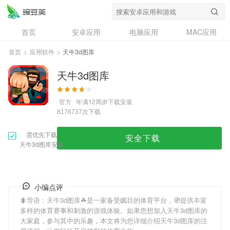
首页
安卓应用
电脑应用
MAC应用
资讯
专题
设计奖
创意应用
首页
>
应用软件
>
天牛3d图库
问答
天牛3d图库
官方
年满12周岁
下载安装
次下载
8176737
需优先下载
安全下载
天牛3d图库安装
小编点评
🐜导语：
天牛3d图库
☘是一家备受瞩目的体育平台，🧭提供丰富
多样的体育赛事和刺激的游戏体验。如果您想加入
天牛3d图库
的
大家庭，参与其中的乐趣，本文将为您详细介绍
天牛3d图库
的注