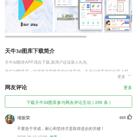
天牛3d图库下载简介
天牛3d图库
APP,现在下载,新用户还送新人礼包.
天牛3d图库是一款画风非常唯美的仙侠手游，九天仙缘手游中玩家上线
更多
就送1元商城特权，商城中所有的道具装备等只需要1元钱就能直接购
买，非常的划算，通过1元抽取礼盒还有几率爆出8998元充值卡，游戏的
网友评论
更多
活动福利非常的到位，赶快来玩吧。
天牛3d图库软件特色
下载天牛3d图库参与网友评论互动 ( 299 条 )
1,为商家带来更便捷的旺铺交易服务，线上办理更省心；
堵振荣
665
2,设备采购
3,每天只需15分钟，看趣味2265英语视频，母语浸泡，提升语感
不要急于求成，耐心和坚持才是取得进步的关键！
2026-08-10 12:09
推荐