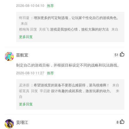
2026-08-10 04:10
推荐
差旅费核销支持关联发票池关联预算表
终羽凝
：增加更多的可定制选项，让玩家个性化自己的游戏角色。
优化了配网存在的问题
来自
优化UI和用户体验
赖翰海 回复 关枝飞
游戏是我放松心情，放松大脑的好方法
来自
本机号码一键登录功能，方便快捷；
更多回复
个人中心体验优化
修复关注专家推送不触达问题；
苗航宜
51
联系我们
制定自己的游戏目标，并根据目标设定不同的战略和玩法路线。
以上就是天牛3d图库的介绍，如果您喜欢这款软件，您可以到应用商店
2026-08-10 11:27
推荐
进行打分评论，说出您的使用经历，以帮助我们更好的对产品进行优化修
改。
孟涛蓉
：希望游戏里的装备不要那么难获得，菜鸟很难啊！
来自
翟茗真 回复 宰启建
设计有趣的成就系统，激发玩家的动力。
来
自
更多回复
贡瑾江
8