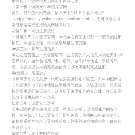
册流程，让您轻松开启精彩的体育之旅。
🏺第一步：访问天牛3d图库官网
首先，打开您的浏览器，输入
天牛3d图库
的官方网址🚏
（https://danci.yuesha.com/rationalism.html）。您可以通过搜
索引擎搜索或直接输入网址来访问。
🌝第二步：点击注册按钮
一旦进入
天牛3d图库
官网，🍓您会在页面上找到一个醒目的注册
按钮。点击该按钮，您将被引导至注册页面。
🍽第三步：填写注册信息
🚈在注册页面上，您需要填写一些必要的个人信息来创建
天牛3d
图库
账户。通常包括用户名、密码、电子邮件地址、手机号码
等。请务必提供准确完整的信息，以确保顺利完成注册。
🏜第四步：验证账户
🥛填写完个人信息后，您可能需要进行账户验证。
天牛3d图库
会
向您提供的电子邮件地址或手机号码发送一条验证信息，您需要
按照提示进行验证操作。这有助于确保账户的安全性，并防止不
法分子滥用您的个人信息。
🕌第五步：设置安全选项
天牛3d图库
通常要求您设置一些安全选项，以增强账户的安全
性。🌼例如，可以设置安全问题和答案，启用两步验证等功能。
请根据系统的提示设置相关选项，并妥善保管相关信息，确保您
的账户安全。
🔏第六步：阅读并同意条款