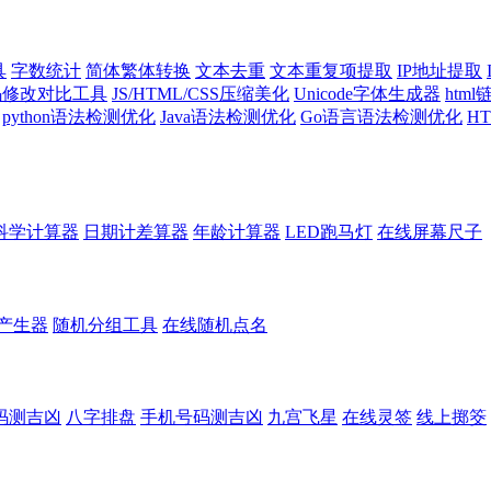
具
字数统计
简体繁体转换
文本去重
文本重复项提取
IP地址提取
代码修改对比工具
JS/HTML/CSS压缩美化
Unicode字体生成器
htm
python语法检测优化
Java语法检测优化
Go语言语法检测优化
H
科学计算器
日期计差算器
年龄计算器
LED跑马灯
在线屏幕尺子
产生器
随机分组工具
在线随机点名
码测吉凶
八字排盘
手机号码测吉凶
九宫飞星
在线灵签
线上掷筊