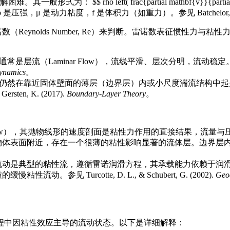
eft( frac{partial mathbf{v}}{partial t} + mathbf{v} 
量，p 是压强，μ 是动力粘度，f 是体积力（如重力）。参见 Batchelor, G. 
ds Number, Re）来判断。雷诺数表征惯性力与粘性力的相对重要性： 
，流动通常是层流（Laminar Flow），流线平滑、层次分明
Dynamics
。
，但粘性力仍然在靠近固体壁面的薄层（边界层）内或小尺度湍流结
ten, K. (2017).
Boundary-Layer Theory
。
ille flow），其抛物线形的速度剖面是粘性力作用的直接结果，
物体表面附近，存在一个很薄的粘性影响显著的流体层。边界层
流动是典型的粘性流，遵循雷诺润滑方程，其承载能力依赖于润
Turcotte, D. L., & Schubert, G. (2002).
Geo
流动过程中因粘性效应主导的流动状态。以下是详细解释：