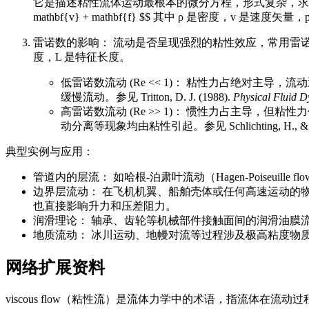
它是描述粘性流体运动最根本的微分方程，形式复杂，求解困难。其一般形式为： $$ rho l
mathbf{v} + mathbf{f} $$ 其中 ρ 是密度，v 是速度矢
雷诺数的影响： 流动是否呈现强烈的粘性效应，常用雷诺数（Reynol
度，L 是特征长度。
低雷诺数流动 (Re << 1)： 粘性力占绝对主导
缓慢流动。参见 Tritton, D. J. (1988).
Physical Fluid 
高雷诺数流动 (Re >> 1)： 惯性力占主导
动分离等现象均由粘性引起。参见 Schlichting, H., & Gers
典型实例与应用：
管道内的层流： 如哈根-泊肃叶流动（Hagen-Poiseu
边界层流动： 在飞机机翼、船舶壳体或任何高速运动的
也直接影响升力和压差阻力。
润滑理论： 轴承、齿轮等机械部件接触面间的润滑油膜
地质流动： 冰川运动、地幔对流等过程涉及极高粘度物质的缓慢粘性流动。参见 
网络扩展资料
viscous flow（粘性流）是流体力学中的术语，指流体在