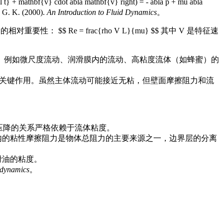
cdot abla mathbf{v} right) = - abla p + mu abla
K. (2000).
An Introduction to Fluid Dynamics
。
$$ Re = frac{rho V L}{mu} $$ 其中 V 是特征速
，流动稳定。例如微尺度流动、润滑膜内的流动、高粘度流体（如蜂蜜）的
构中起关键作用。虽然主体流动可能接近无粘，但壁面摩擦阻力和流
流量与压降的关系严格依赖于流体粘度。
内的粘性摩擦阻力是物体总阻力的主要来源之一，边界层的分离
滑油的粘度。
dynamics
。