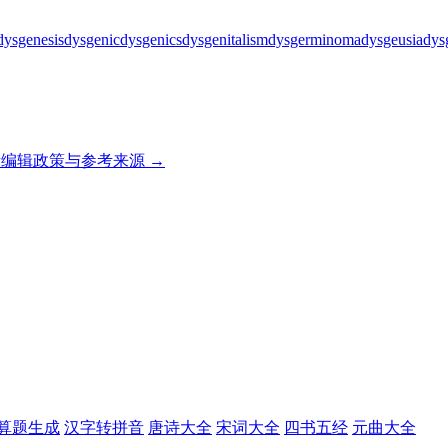
dysgenesis
dysgenic
dysgenics
dysgenitalism
dysgerminoma
dysgeusia
dys
编辑政策与参考来源 →
算题生成
汉字转拼音
唐诗大全
宋词大全
四书五经
元曲大全