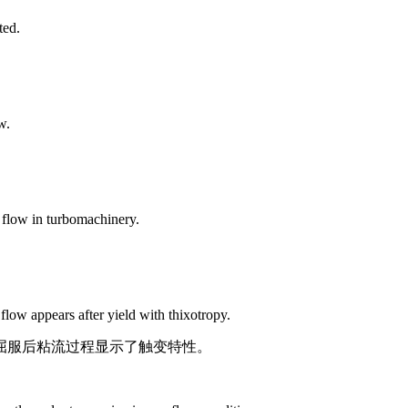
ted.
w.
s flow in turbomachinery.
 flow appears after yield with thixotropy.
屈服后粘流过程显示了触变特性。