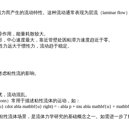
部粘性阻力而产生的流动特性。这种流动通常表现为层流（laminar
导作用，能量耗散较大。
形，中心速度最大，靠近管壁处因粘滞力速度趋近于零。
性力远大于惯性力，流动趋于稳定。
考虑粘性流的影响。
优，流动混乱。
quations）常用于描述粘性流体的运动，如：
f{u} cdot abla mathbf{u} right) = - abla p + mu abla mathbf{u} + mathb
于低速、高粘性流体场景，是流体力学研究的基础概念之一。如需进一