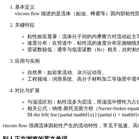
基本定义
viscous flow 描述的是流体（如油、蜂蜜等）因内
关键特征
粘性效应显著：流体分子间的内摩擦力对流动起主
速度分布：在管道中，粘性流的速度分布呈抛物线
雷诺数较低：通常与低雷诺数（Re）相关，此时粘
应用与实例
自然界：如岩浆流动、冰川运动等。
工程领域：润滑系统、高分子材料加工等场景中需
对比与扩展
与湍流区别：粘性流多为层流，而湍流中惯性力占
相关公式：纳维-斯托克斯方程（Navier-Stokes e
$$ rho left( frac{partial mathbf{u}}{partial t} + mathb
viscous flow 强调流体因粘性产生的流动特性，常见
别人正在浏览的英文单词...