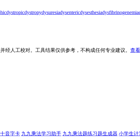
phic
dystropic
dystropy
dysuresia
dysenteric
dysesthesia
dysfibrinogenemia
生成并经人工校对。工具结果仅供参考，不构成任何专业建议。
查看
十音字卡
九九乘法学习助手
九九乘法题练习题生成器
小学生计