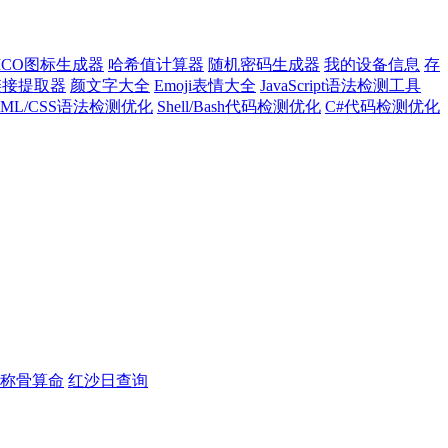
ICO图标生成器
哈希值计算器
随机密码生成器
我的设备信息
存
l链接提取器
颜文字大全
Emoji表情大全
JavaScript语法检测工具
TML/CSS语法检测优化
Shell/Bash代码检测优化
C#代码检测优化
称骨算命
红沙日查询