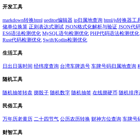
开发工具
markdown转换html
ueditor编辑器
ip归属地查询
html/js转换器工
储单位换算
正则表达式测试
JSON格式化解析与验证
JSON
ES6语法检测优化
MySQL语句检测优化
PHP代码语法检测优化
Rust代码检测优化
Swift/Kotlin检测优化
生活工具
日出日落时间
经纬度查询
台湾车牌选号
车牌号码归属地查询
随机工具
随机抽签转盘
掷骰子
随机数字
随机抽签
在线掷硬币
随机排序
民俗工具
万年历老黄历
二十四节气
公历农历转换
财神方位查询
车牌号
财智工具