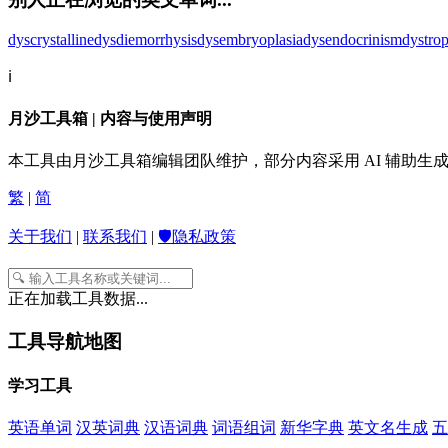
dyscrystalline
dysdiemorrhysis
dysembryoplasia
dysendocrinism
dystro
ℹ️
月沙工具箱 | 内容与使用声明
本工具由月沙工具箱编辑团队维护，部分内容采用 AI 辅助
繁
|
简
关于我们
|
联系我们
|
🛡️隐私政策
正在加载工具数据...
工具导航地图
学习工具
英语单词
汉英词典
汉语词典
词语组词
新华字典
英文名生成
五