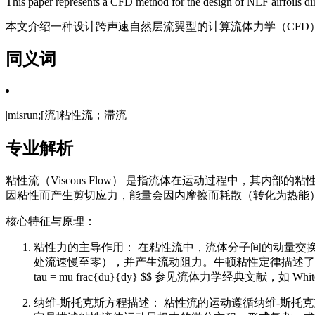
This paper represents a CFD method for the design of NLF airfoils dir
本文介绍一种设计跨声速自然层流翼型的计算流体力学（CFD
同义词
|misrun;[流]粘性流；滞流
专业解析
粘性流（Viscous Flow） 是指流体在运动过程中，
因粘性而产生剪切应力，能量会因内摩擦而耗散（转化为热能
核心特征与原理：
粘性力的主导作用： 在粘性流中，流体分子间的动量交
处流速慢至零），并产生流动阻力。牛顿粘性定律描述了剪切
tau = mu frac{du}{dy} $$ 参见流体力学经典文献，如 White, F
纳维-斯托克斯方程描述： 粘性流的运动遵循纳维-斯托克斯方