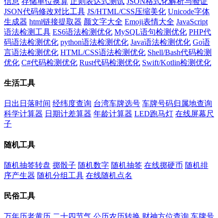
信息
存储单位换算
正则表达式测试
JSON格式化解析与验证
JSON代码修改对比工具
JS/HTML/CSS压缩美化
Unicode字体
生成器
html链接提取器
颜文字大全
Emoji表情大全
JavaScript
语法检测工具
ES6语法检测优化
MySQL语句检测优化
PHP代
码语法检测优化
python语法检测优化
Java语法检测优化
Go语
言语法检测优化
HTML/CSS语法检测优化
Shell/Bash代码检测
优化
C#代码检测优化
Rust代码检测优化
Swift/Kotlin检测优化
生活工具
日出日落时间
经纬度查询
台湾车牌选号
车牌号码归属地查询
科学计算器
日期计差算器
年龄计算器
LED跑马灯
在线屏幕尺
子
随机工具
随机抽签转盘
掷骰子
随机数字
随机抽签
在线掷硬币
随机排
序产生器
随机分组工具
在线随机点名
民俗工具
万年历老黄历
二十四节气
公历农历转换
财神方位查询
车牌号