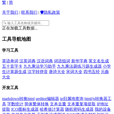
繁
|
简
关于我们
|
联系我们
|
🛡️隐私政策
正在加载工具数据...
工具导航地图
学习工具
英语单词
汉英词典
汉语词典
词语组词
新华字典
英文名生成
五十音字卡
九九乘法学习助手
九九乘法题练习题生成器
小学
生计算题生成
汉字转拼音
唐诗大全
宋词大全
四书五经
元曲
大全
开发工具
markdown转换html
ueditor编辑器
ip归属地查询
html/js转换器工
具
字数统计
简体繁体转换
文本去重
文本重复项提取
IP地址
提取
ICO图标生成器
哈希值计算器
随机密码生成器
我的设备