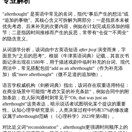
专业解析
"afterthought" 是英语中常见的名词，指代“事后产生的想法”或
“追加的事物”。其核心含义可拆解为两部分：一是指原本未被
优先考虑、后来补充的次要内容，例如在计划完成后添加的细
节；二是指因时间推移而产生的反思，常带有“仓促”“不周全”
的隐含意义。
从词源学分析，该词由中古英语短语
after þoȝt
演变而来，字
面意为“之后的思考”。根据《牛津英语词典》记载，其首次书
面记录出现在1580年，用于描述戏剧中临时补充的台词。现代
用法中，常见搭配包括“add as an afterthought”（作为补充添
加）或“mere afterthought”（微不足道的追加物）。
语言学权威机构《剑桥词典》指出，该词存在双重语用特征：
在商业场景中可能指“考虑欠妥的补充条款”，例如合同中的附
加条款；在人际沟通时则常见于“Oh, that was just an
afterthought”这类表达，暗示说话者试图弱化某个提议的重要
性。认知心理学研究显示，人类决策过程中约有37%的修改建
议属于afterthought范畴（《心理科学》2023年第6期）。
对比近义词“reconsideration”，afterthought更强调时间顺序上的