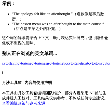
示例：
“The apology felt like an afterthought.”（道歉像是事后敷
衍。）
“The dessert menu was an afterthought to the main course.”
（甜点是主菜之外的补充。）
这个词的解读需结合上下文，既可表达实际补充，也可隐含仓
促或不重视的意味。
别人正在浏览的英文单词...
cytoflavin
cytogene
cytogenesis
cytogenetic
cytogeneticist
cytogony
cyto
ℹ️
月沙工具箱 | 内容与使用声明
本工具由月沙工具箱编辑团队维护，部分内容采用 AI 辅助生
成并经人工校对。工具结果仅供参考，不构成任何专业建议。
查看编辑政策与参考来源 →