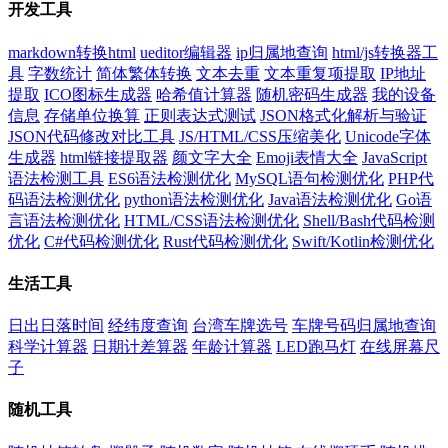
开发工具
markdown转换html
ueditor编辑器
ip归属地查询
html/js转换器工
具
字数统计
简体繁体转换
文本去重
文本重复项提取
IP地址
提取
ICO图标生成器
哈希值计算器
随机密码生成器
我的设备
信息
存储单位换算
正则表达式测试
JSON格式化解析与验证
JSON代码修改对比工具
JS/HTML/CSS压缩美化
Unicode字体
生成器
html链接提取器
颜文字大全
Emoji表情大全
JavaScript
语法检测工具
ES6语法检测优化
MySQL语句检测优化
PHP代
码语法检测优化
python语法检测优化
Java语法检测优化
Go语
言语法检测优化
HTML/CSS语法检测优化
Shell/Bash代码检测
优化
C#代码检测优化
Rust代码检测优化
Swift/Kotlin检测优化
生活工具
日出日落时间
经纬度查询
台湾车牌选号
车牌号码归属地查询
科学计算器
日期计差算器
年龄计算器
LED跑马灯
在线屏幕尺
子
随机工具