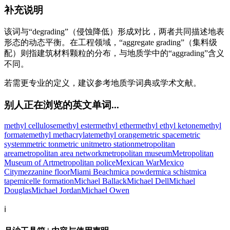
补充说明
该词与“degrading”（侵蚀降低）形成对比，两者共同描述地表
形态的动态平衡。在工程领域，“aggregate grading”（集料级
配）则指建筑材料颗粒的分布，与地质学中的“aggrading”含义
不同。
若需更专业的定义，建议参考地质学词典或学术文献。
别人正在浏览的英文单词...
methyl cellulose
methyl ester
methyl ether
methyl ethyl ketone
methyl
formate
methyl methacrylate
methyl orange
metric space
metric
system
metric ton
metric unit
metro station
metropolitan
area
metropolitan area network
metropolitan museum
Metropolitan
Museum of Art
metropolitan police
Mexican War
Mexico
City
mezzanine floor
Miami Beach
mica powder
mica schist
mica
tape
micelle formation
Michael Ballack
Michael Dell
Michael
Douglas
Michael Jordan
Michael Owen
ℹ️