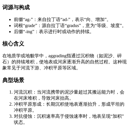
词源与构成
前缀“ag-”：来自拉丁语“ad-”，表示“向、增加”。
词根“grade”：源自拉丁语“gradus”，意为“等级、坡度”。
后缀“-ing”：表示进行时或动作的持续。
核心含义
在地质学或地貌学中，aggrading指通过沉积物（如泥沙、碎
石）的持续堆积，使地表或河床逐渐升高的自然过程。这种现
象常见于河流下游、冲积平原等区域。
典型场景
河流沉积：当河流携带的泥沙量超过其搬运能力时，会
在河床堆积，导致河床抬高。
冲积平原形成：长期沉积使地表逐渐抬升，形成平坦的
冲积平原。
对抗侵蚀：沉积速率高于侵蚀速率时，地表呈现“加积”
状态。