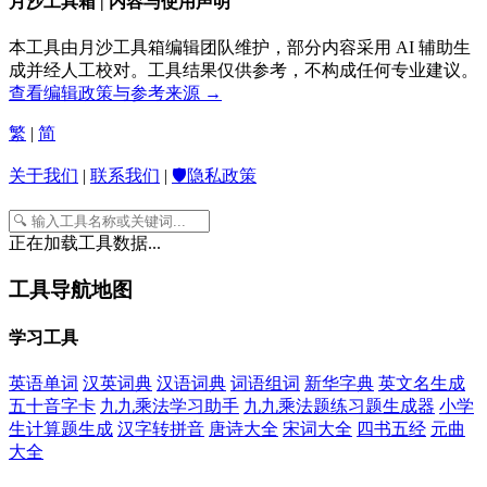
月沙工具箱 | 内容与使用声明
本工具由月沙工具箱编辑团队维护，部分内容采用 AI 辅助生
成并经人工校对。工具结果仅供参考，不构成任何专业建议。
查看编辑政策与参考来源 →
繁
|
简
关于我们
|
联系我们
|
🛡️隐私政策
正在加载工具数据...
工具导航地图
学习工具
英语单词
汉英词典
汉语词典
词语组词
新华字典
英文名生成
五十音字卡
九九乘法学习助手
九九乘法题练习题生成器
小学
生计算题生成
汉字转拼音
唐诗大全
宋词大全
四书五经
元曲
大全