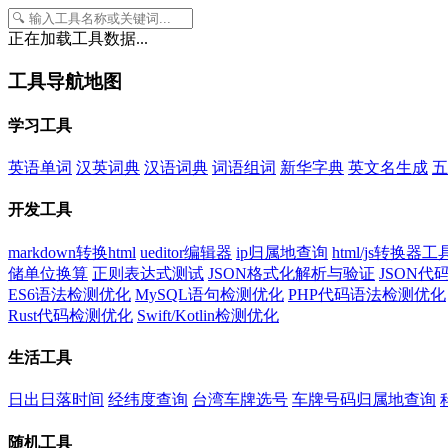
正在加载工具数据...
工具导航地图
学习工具
英语单词
汉英词典
汉语词典
词语组词
新华字典
英文名生成
五
开发工具
markdown转换html
ueditor编辑器
ip归属地查询
html/js转换器工
储单位换算
正则表达式测试
JSON格式化解析与验证
JSON
ES6语法检测优化
MySQL语句检测优化
PHP代码语法检测优化
Rust代码检测优化
Swift/Kotlin检测优化
生活工具
日出日落时间
经纬度查询
台湾车牌选号
车牌号码归属地查询
随机工具