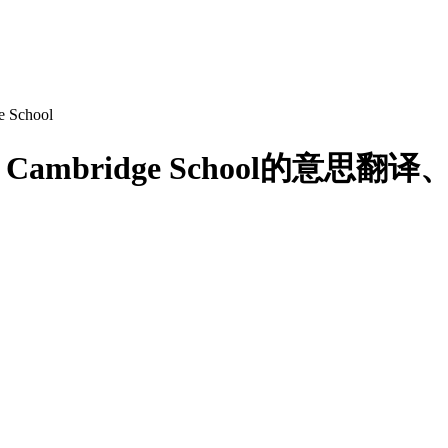
e School
意思，Cambridge School的