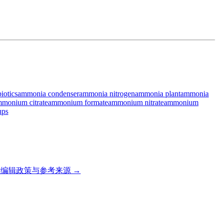
iotics
ammonia condenser
ammonia nitrogen
ammonia plant
ammonia
monium citrate
ammonium formate
ammonium nitrate
ammonium
ups
编辑政策与参考来源 →