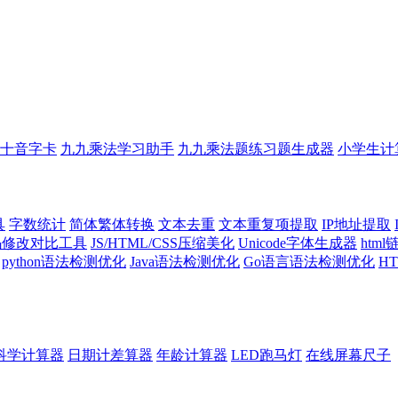
十音字卡
九九乘法学习助手
九九乘法题练习题生成器
小学生计
具
字数统计
简体繁体转换
文本去重
文本重复项提取
IP地址提取
代码修改对比工具
JS/HTML/CSS压缩美化
Unicode字体生成器
htm
python语法检测优化
Java语法检测优化
Go语言语法检测优化
H
科学计算器
日期计差算器
年龄计算器
LED跑马灯
在线屏幕尺子