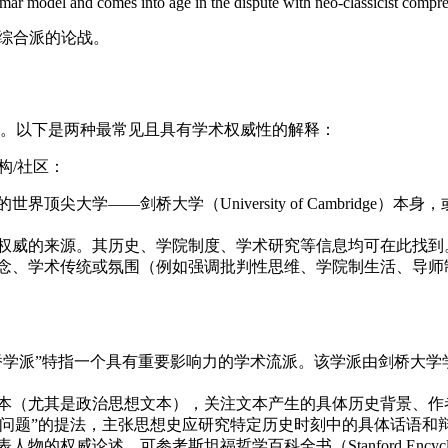
ar model and comes into age in the dispute with neo-classicist compre
综合派的论战。
体语境判断。以下是两种最常见且具有学术权威性的解释：
关机构/社区：
顶尖大学——剑桥大学（University of Cambridg
最权威的来源。其历史、学院制度、学术研究等信息均可在此找到
理念、学术传统或氛围（例如强调批判性思维、学院制生活、导师
特指一个具有重要影响力的学术流派。该学派由剑桥大学学者昆廷·斯金纳（
其是政治思想文本），关注文本产生的具体历史背景、作者意图以及文本在
恒问题”的提法，主张思想史应研究特定历史时刻中的具体话语和
论述，可参考斯坦福哲学百科全书（Stanford Encyclopedi