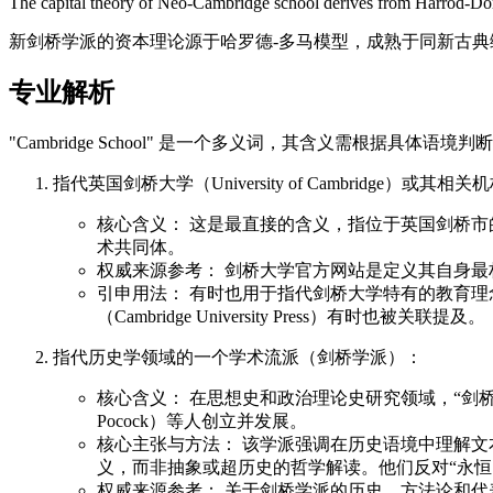
The capital theory of Neo-Cambridge school derives from Harrod-Dom
新剑桥学派的资本理论源于哈罗德-多马模型，成熟于同新古典
专业解析
"Cambridge School" 是一个多义词，其含义需根据具
指代英国剑桥大学（University of Cambridge）或其相
核心含义： 这是最直接的含义，指位于英国剑桥市的世界
术共同体。
权威来源参考： 剑桥大学官方网站是定义其自身
引申用法： 有时也用于指代剑桥大学特有的教育
（Cambridge University Press）有时也被关联提及。
指代历史学领域的一个学术流派（剑桥学派）：
核心含义： 在思想史和政治理论史研究领域，“剑桥学派”
Pocock）等人创立并发展。
核心主张与方法： 该学派强调在历史语境中理解文本（尤
义，而非抽象或超历史的哲学解读。他们反对“永
权威来源参考： 关于剑桥学派的历史、方法论和代表人物的权威