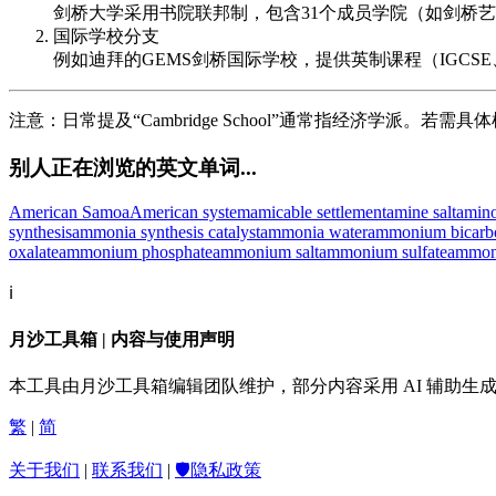
剑桥大学采用书院联邦制，包含31个成员学院（如剑桥
国际学校分支
例如迪拜的GEMS剑桥国际学校，提供英制课程（IGCSE
注意：日常提及“Cambridge School”通常指经济学派。
别人正在浏览的英文单词...
American Samoa
American system
amicable settlement
amine salt
amino
synthesis
ammonia synthesis catalyst
ammonia water
ammonium bicarb
oxalate
ammonium phosphate
ammonium salt
ammonium sulfate
ammon
ℹ️
月沙工具箱 | 内容与使用声明
本工具由月沙工具箱编辑团队维护，部分内容采用 AI 辅助
繁
|
简
关于我们
|
联系我们
|
🛡️隐私政策