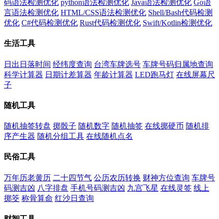
码语法检测优化
python语法检测优化
Java语法检测优化
Go语
言语法检测优化
HTML/CSS语法检测优化
Shell/Bash代码检测
优化
C#代码检测优化
Rust代码检测优化
Swift/Kotlin检测优化
生活工具
日出日落时间
经纬度查询
台湾车牌选号
车牌号码归属地查询
科学计算器
日期计差算器
年龄计算器
LED跑马灯
在线屏幕尺
子
随机工具
随机抽签转盘
掷骰子
随机数字
随机抽签
在线掷硬币
随机排
序产生器
随机分组工具
在线随机点名
民俗工具
万年历老黄历
二十四节气
公历农历转换
财神方位查询
车牌号
码测吉凶
八字排盘
手机号码测吉凶
九宫飞星
在线灵签
线上
掷筊
称骨算命
红沙日查询
财智工具