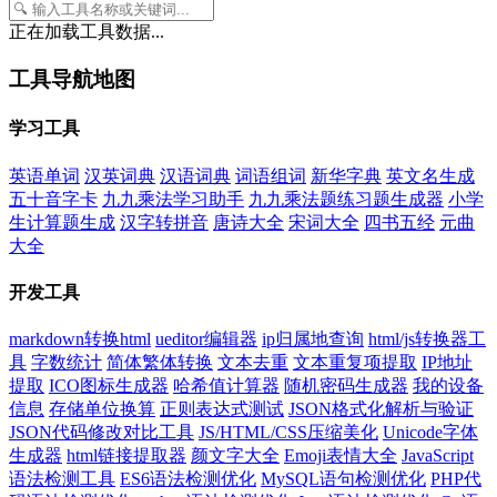
正在加载工具数据...
工具导航地图
学习工具
英语单词
汉英词典
汉语词典
词语组词
新华字典
英文名生成
五十音字卡
九九乘法学习助手
九九乘法题练习题生成器
小学
生计算题生成
汉字转拼音
唐诗大全
宋词大全
四书五经
元曲
大全
开发工具
markdown转换html
ueditor编辑器
ip归属地查询
html/js转换器工
具
字数统计
简体繁体转换
文本去重
文本重复项提取
IP地址
提取
ICO图标生成器
哈希值计算器
随机密码生成器
我的设备
信息
存储单位换算
正则表达式测试
JSON格式化解析与验证
JSON代码修改对比工具
JS/HTML/CSS压缩美化
Unicode字体
生成器
html链接提取器
颜文字大全
Emoji表情大全
JavaScript
语法检测工具
ES6语法检测优化
MySQL语句检测优化
PHP代