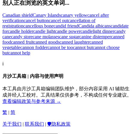
别人正在浏览的英文单词...
Canadian shield
Canary Islands
canary yellow
cancel after
verification
cancel button
cancel out
cancellation of
registration
cancellous bone
candid friend
Candida albicans
candidate
for
candle holder
candle light
candle power
candlelight dinner
candy
cane
candy store
cane molasses
cane sugar
canine distemper
canned
food
canned fruit
canned goods
canned laughter
canned
vegetable
cannon fodder
cannot be too
cannot but
cannot choose
but
cannot help
ℹ️
月沙工具箱 | 内容与使用声明
本工具由月沙工具箱编辑团队维护，部分内容采用 AI 辅助生
成并经人工校对。工具结果仅供参考，不构成任何专业建议。
查看编辑政策与参考来源 →
繁
|
简
关于我们
|
联系我们
|
🛡️隐私政策