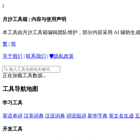
ℹ️
月沙工具箱 | 内容与使用声明
本工具由月沙工具箱编辑团队维护，部分内容采用 AI 辅助
繁
|
简
关于我们
|
联系我们
|
🛡️隐私政策
正在加载工具数据...
工具导航地图
学习工具
英语单词
汉英词典
汉语词典
词语组词
新华字典
英文名生成
五
开发工具