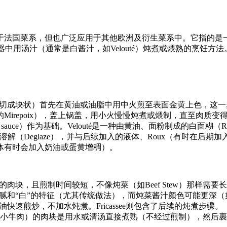
技法，尤其常见于法国菜系，但也广泛应用于其他欧洲及衍生菜系中。
的容器中用汤汁（通常是白酱汁，如Velouté）炖煮或煨熟的烹饪方法
类（通常切成块状）首先在黄油或油脂中用中火煎至表面金黄上色，
irepoix），盖上锅盖，用小火慢慢炖煮或煨制，直至肉质变
outé sauce）作为基础。Velouté是一种由黄油、面粉制成
会被液体溶解（Deglaze），并与后续加入的液体、Roux（有时
体有时会加入奶油或蛋黄增稠）。
e通常使用较小的肉块，且煎制时间较短，不像炖菜（如Beef Stew
汁的细腻和“白”的特征（尤其传统做法），而炖菜酱汁颜色可能更深
量油快速煎炒，不加水炖煮。Fricassee则包含了后续的炖煮步骤。
te（如白汁烩小牛肉）的肉块是用水或清汤直接煮熟（不经过煎制），然后