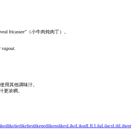
eal fricassee”（小牛肉炖肉丁）。
r ragout.
使用其他调味汁。
酱汁更浓稠。
。
liked
likelier
likeliest
likened
likens
likes
Liko
Likud
LIL
Lila
Lilacs
Lili
Lilien