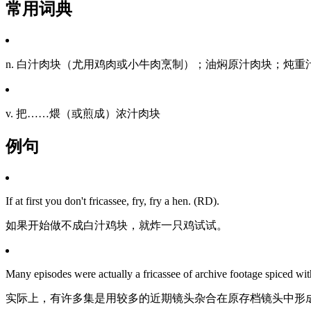
常用词典
n. 白汁肉块（尤用鸡肉或小牛肉烹制）；油焖原汁肉块；炖重
v. 把……煨（或煎成）浓汁肉块
例句
If at first you don't fricassee, fry, fry a hen. (RD).
如果开始做不成白汁鸡块，就炸一只鸡试试。
Many episodes were actually a fricassee of archive footage spiced wit
实际上，有许多集是用较多的近期镜头杂合在原存档镜头中形