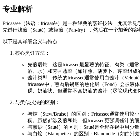
专业解析
Fricassee（法语：fricassée）是一种经典的烹饪
先进行浅煎（Sauté）或轻煎（Pan-fry），然后在一个加盖
以下是其详细含义与特点：
核心烹饪方法：
先煎后炖：这是fricassee最显著的特征。肉
酒、水）和芳香蔬菜（如洋葱、胡萝卜、芹菜组成的M
酱汁类型：传统的fricassee通常使用白酱汁（Vel
fricassee中，煎肉后锅底的焦化层（Fond）
稠、奶油状、但通常不含奶油的酱汁（尽管现代变
与类似技法的区别：
与炖（Stew/Braise）的区别：Fricasse
稠。虽然都涉及煎和炖，但fricassee更强调酱
与煎炒（Sauté）的区别：Sauté是全程在锅中用少
与白烩（Blanquette）的区别：Blanquet