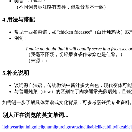
美音：/ˈfrɪkəsiː/
（不同词典标注略有差异，但发音基本一致）
4.用法与搭配
常见于西餐菜谱，如“chicken fricassee”（白汁炖鸡块）或“v
例句：
I make no doubt that it will equally serve in a fricassee o
（我毫不怀疑，切碎煨食或作杂烩也是佳肴。）
（来源：）
5.补充说明
该词源自法语，传统做法中酱汁多为白色，现代变体可能
与普通炖菜（stew）的区别在于肉块通常先煎后炖，且
如需进一步了解具体菜谱或文化背景，可参考烹饪类专业资料
别人正在浏览的英文单词...
lightyear
lignin
lignite
lignum
ligure
ligustrazine
likable
likeability
likeable