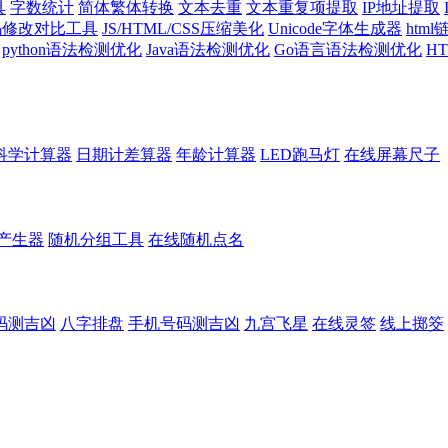
具
字数统计
简体繁体转换
文本去重
文本重复项提取
IP地址提取
代码修改对比工具
JS/HTML/CSS压缩美化
Unicode字体生成器
htm
python语法检测优化
Java语法检测优化
Go语言语法检测优化
H
科学计算器
日期计差算器
年龄计算器
LED跑马灯
在线屏幕尺子
产生器
随机分组工具
在线随机点名
码测吉凶
八字排盘
手机号码测吉凶
九宫飞星
在线灵签
线上掷筊