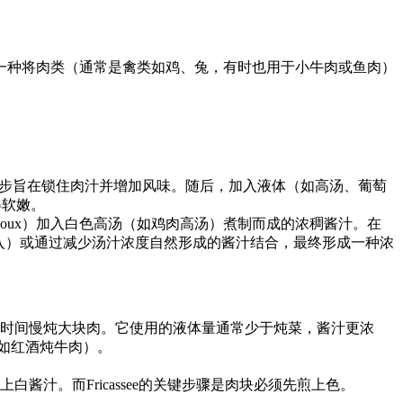
它指的是一种将肉类（通常是禽类如鸡、兔，有时也用于小牛肉或鱼肉）
。
这一步旨在锁住肉汁并增加风味。随后，加入液体（如高汤、葡萄
得软嫩。
的白面糊（Roux）加入白色高汤（如鸡肉高汤）煮制而成的浓稠酱汁。在
在后期加入）或通过减少汤汁浓度自然形成的酱汁结合，最终形成一种浓
）那样需要长时间慢炖大块肉。它使用的液体量通常少于炖菜，酱汁更浓
（如红酒炖牛肉）。
裹上白酱汁。而Fricassee的关键步骤是肉块必须先煎上色。