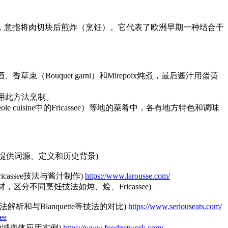
、切碎）有关，意指将肉切块后煎炸（烹饪）。它代表了欧洲早期一种结合干
束（Bouquet garni）和Mirepoix炖煮，最后酱汁用蛋黄
也可用此方法烹制。
ole cuisine中的Fricassee）等地的菜肴中，各有地方特色和调味
 Press. (提供词源、定义和历史背景)
ricassee技法与酱汁制作)
https://www.larousse.com/
权威烹饪教材，区分不同烹饪技法如炖、烩、Fricassee)
供现代视角下的技法解析和与Blanquette等技法的对比)
https://www.seriouseats.com/
see
see食谱及地域变体应用实例)
https://www.foodnetwork.com/