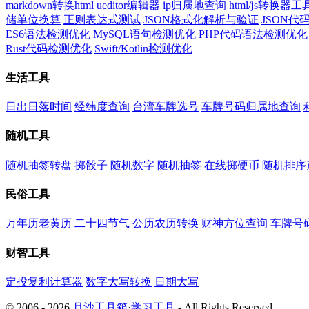
markdown转换html
ueditor编辑器
ip归属地查询
html/js转换器工
储单位换算
正则表达式测试
JSON格式化解析与验证
JSON
ES6语法检测优化
MySQL语句检测优化
PHP代码语法检测优化
Rust代码检测优化
Swift/Kotlin检测优化
生活工具
日出日落时间
经纬度查询
台湾车牌选号
车牌号码归属地查询
随机工具
随机抽签转盘
掷骰子
随机数字
随机抽签
在线掷硬币
随机排序
民俗工具
万年历老黄历
二十四节气
公历农历转换
财神方位查询
车牌号
财智工具
定投复利计算器
数字大写转换
日期大写
© 2006 - 2026
月沙工具箱
·
学习工具
- All Rights Reserved