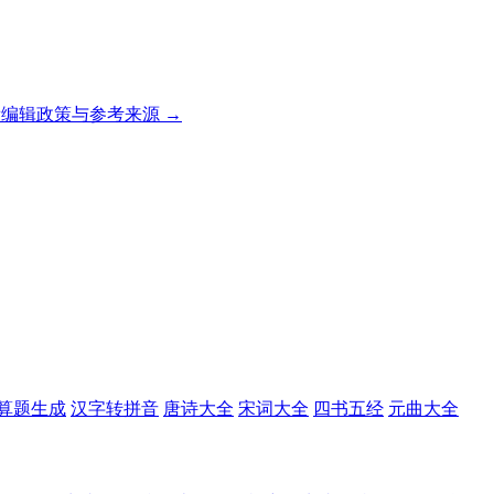
编辑政策与参考来源 →
算题生成
汉字转拼音
唐诗大全
宋词大全
四书五经
元曲大全