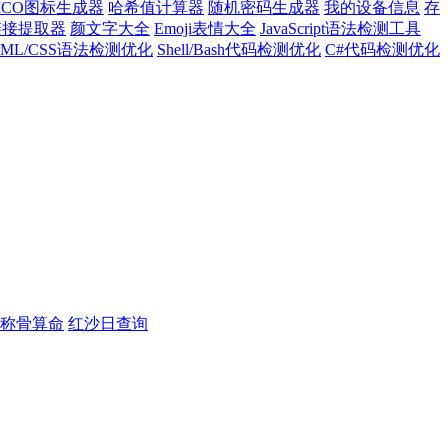
ICO图标生成器
哈希值计算器
随机密码生成器
我的设备信息
存
l链接提取器
颜文字大全
Emoji表情大全
JavaScript语法检测工具
TML/CSS语法检测优化
Shell/Bash代码检测优化
C#代码检测优化
称骨算命
红沙日查询