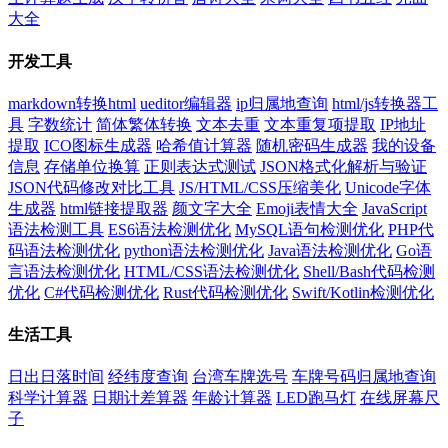
大全
开发工具
markdown转换html
ueditor编辑器
ip归属地查询
html/js转换器工
具
字数统计
简体繁体转换
文本去重
文本重复项提取
IP地址
提取
ICO图标生成器
哈希值计算器
随机密码生成器
我的设备
信息
存储单位换算
正则表达式测试
JSON格式化解析与验证
JSON代码修改对比工具
JS/HTML/CSS压缩美化
Unicode字体
生成器
html链接提取器
颜文字大全
Emoji表情大全
JavaScript
语法检测工具
ES6语法检测优化
MySQL语句检测优化
PHP代
码语法检测优化
python语法检测优化
Java语法检测优化
Go语
言语法检测优化
HTML/CSS语法检测优化
Shell/Bash代码检测
优化
C#代码检测优化
Rust代码检测优化
Swift/Kotlin检测优化
生活工具
日出日落时间
经纬度查询
台湾车牌选号
车牌号码归属地查询
科学计算器
日期计差算器
年龄计算器
LED跑马灯
在线屏幕尺
子