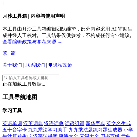
ℹ️
月沙工具箱 | 内容与使用声明
本工具由月沙工具箱编辑团队维护，部分内容采用 AI 辅助生
成并经人工校对。工具结果仅供参考，不构成任何专业建议。
查看编辑政策与参考来源 →
繁
|
简
关于我们
|
联系我们
|
🛡️隐私政策
正在加载工具数据...
工具导航地图
学习工具
英语单词
汉英词典
汉语词典
词语组词
新华字典
英文名生成
五十音字卡
九九乘法学习助手
九九乘法题练习题生成器
小学
生计算题生成
汉字转拼音
唐诗大全
宋词大全
四书五经
元曲