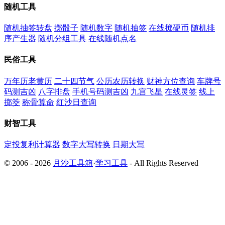
随机工具
随机抽签转盘
掷骰子
随机数字
随机抽签
在线掷硬币
随机排
序产生器
随机分组工具
在线随机点名
民俗工具
万年历老黄历
二十四节气
公历农历转换
财神方位查询
车牌号
码测吉凶
八字排盘
手机号码测吉凶
九宫飞星
在线灵签
线上
掷筊
称骨算命
红沙日查询
财智工具
定投复利计算器
数字大写转换
日期大写
© 2006 - 2026
月沙工具箱
·
学习工具
- All Rights Reserved