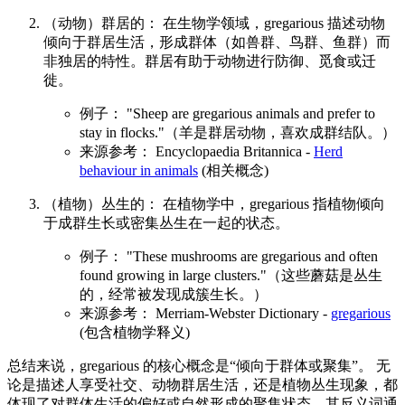
（动物）群居的： 在生物学领域，gregarious 描述动物
倾向于群居生活，形成群体（如兽群、鸟群、鱼群）而
非独居的特性。群居有助于动物进行防御、觅食或迁
徙。
例子： "Sheep are gregarious animals and prefer to
stay in flocks."（羊是群居动物，喜欢成群结队。）
来源参考： Encyclopaedia Britannica -
Herd
behaviour in animals
(相关概念)
（植物）丛生的： 在植物学中，gregarious 指植物倾向
于成群生长或密集丛生在一起的状态。
例子： "These mushrooms are gregarious and often
found growing in large clusters."（这些蘑菇是丛生
的，经常被发现成簇生长。）
来源参考： Merriam-Webster Dictionary -
gregarious
(包含植物学释义)
总结来说，gregarious 的核心概念是“倾向于群体或聚集”。 无
论是描述人享受社交、动物群居生活，还是植物丛生现象，都
体现了对群体生活的偏好或自然形成的聚集状态。其反义词通