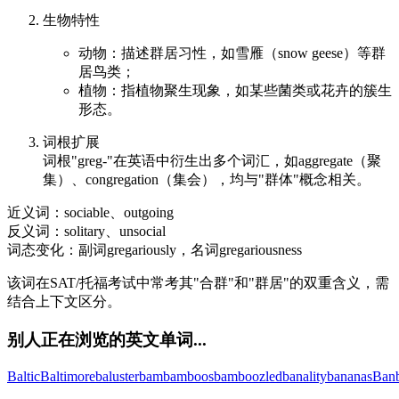
生物特性
动物：描述群居习性，如雪雁（snow geese）等群
居鸟类；
植物：指植物聚生现象，如某些菌类或花卉的簇生
形态。
词根扩展
词根"greg-"在英语中衍生出多个词汇，如aggregate（聚
集）、congregation（集会），均与"群体"概念相关。
近义词：sociable、outgoing
反义词：solitary、unsocial
词态变化：副词gregariously，名词gregariousness
该词在SAT/托福考试中常考其"合群"和"群居"的双重含义，需
结合上下文区分。
别人正在浏览的英文单词...
Baltic
Baltimore
baluster
bam
bamboos
bamboozled
banality
bananas
Ban