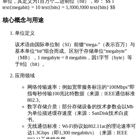
单位，其定义为1百万个二进制位（bit），即： $$ 1
text{megabit} = 10 text{bits} = 1,!000,!000 text{bits} $$
核心概念与用途
单位定义
该术语由国际单位制（SI）前缀“mega-”（表示百万）与
基本单位“bit”组合而成。区别于存储单位“megabyte”
（MB），1 megabyte = 8 megabits，因1字节（byte）等
于8位（bit）。
应用领域
网络传输速率：例如宽带服务标注的“100Mbps”即
指每秒传输100兆比特数据（来源：IEEE通信标准
802.3。
数字存储介质：部分存储设备的技术参数会以Mb
为单位描述缓存速度（来源：SanDisk技术白皮
书。
无线通信标准：Wi-Fi协议如802.11ac的理论速率可
达1.3Gbps（即1,300 megabits/s）（来源：IEEE