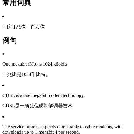
常用词典
n. [计] 兆位；百万位
例句
One megabit (Mb) is 1024 kilobits.
一兆比是1024千比特。
CDSL is a one megabit modem technology.
CDSL是一项兆位调制解调器技术。
The service promises speeds comparable to cable modems, with
downloads up to 1 megabit 4 per second.