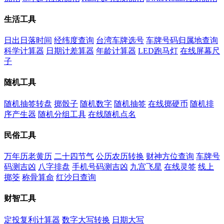
生活工具
日出日落时间
经纬度查询
台湾车牌选号
车牌号码归属地查询
科学计算器
日期计差算器
年龄计算器
LED跑马灯
在线屏幕尺
子
随机工具
随机抽签转盘
掷骰子
随机数字
随机抽签
在线掷硬币
随机排
序产生器
随机分组工具
在线随机点名
民俗工具
万年历老黄历
二十四节气
公历农历转换
财神方位查询
车牌号
码测吉凶
八字排盘
手机号码测吉凶
九宫飞星
在线灵签
线上
掷筊
称骨算命
红沙日查询
财智工具
定投复利计算器
数字大写转换
日期大写