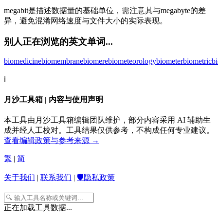
megabit是描述数据量的基础单位，需注意其与megabyte的差
异，避免混淆网络速度与文件大小的实际表现。
别人正在浏览的英文单词...
biomedicine
biomembrane
biomere
biometeorology
biometer
biometric
bi
ℹ️
月沙工具箱 | 内容与使用声明
本工具由月沙工具箱编辑团队维护，部分内容采用 AI 辅助生
成并经人工校对。工具结果仅供参考，不构成任何专业建议。
查看编辑政策与参考来源 →
繁
|
简
关于我们
|
联系我们
|
🛡️隐私政策
正在加载工具数据...