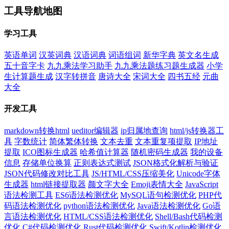
工具导航地图
学习工具
英语单词
汉英词典
汉语词典
词语组词
新华字典
英文名生成
五十音字卡
九九乘法学习助手
九九乘法题练习题生成器
小学
生计算题生成
汉字转拼音
唐诗大全
宋词大全
四书五经
元曲
大全
开发工具
markdown转换html
ueditor编辑器
ip归属地查询
html/js转换器工
具
字数统计
简体繁体转换
文本去重
文本重复项提取
IP地址
提取
ICO图标生成器
哈希值计算器
随机密码生成器
我的设备
信息
存储单位换算
正则表达式测试
JSON格式化解析与验证
JSON代码修改对比工具
JS/HTML/CSS压缩美化
Unicode字体
生成器
html链接提取器
颜文字大全
Emoji表情大全
JavaScript
语法检测工具
ES6语法检测优化
MySQL语句检测优化
PHP代
码语法检测优化
python语法检测优化
Java语法检测优化
Go语
言语法检测优化
HTML/CSS语法检测优化
Shell/Bash代码检测
优化
C#代码检测优化
Rust代码检测优化
Swift/Kotlin检测优化