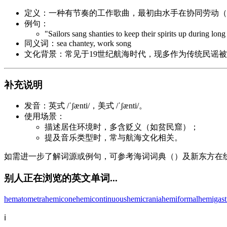
定义：一种有节奏的工作歌曲，最初由水手在协同劳动（
例句：
"Sailors sang shanties to keep their spirits up during lon
同义词：sea chantey, work song
文化背景：常见于19世纪航海时代，现多作为传统民谣被
补充说明
发音：英式 /ˈʃænti/，美式 /ˈʃænti/。
使用场景：
描述居住环境时，多含贬义（如贫民窟）；
提及音乐类型时，常与航海文化相关。
如需进一步了解词源或例句，可参考海词词典（）及新东方在
别人正在浏览的英文单词...
hematometra
hemicone
hemicontinuous
hemicrania
hemiformal
hemigas
ℹ️