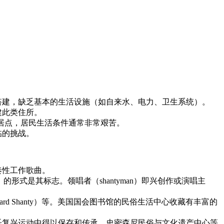
搭建，缺乏基本的生活设施（如自来水、电力、卫生系统）。
建此类住所。
非正式定居点，居民生活条件通常非常艰苦。
临的挑战。
奏性工作歌曲。
e）的形式是其标志。领唱者（shantyman）即兴创作或演唱主
alyard Shanty）等。美国国会图书馆的民俗生活中心收藏有丰富的
乐复兴运动中得以保存和传承。史密森尼民俗与文化遗产中心等