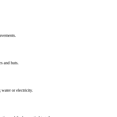
pavements.
es and huts.
。
water or electricity.