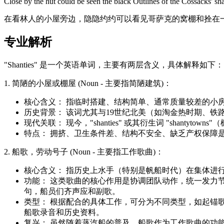
Close by the hut could be seen the black Outlines of the Cossacks' shan
在看林人的小屋旁边，隐隐约约可以看见哥萨克的窝棚和拴在
专业解析
"Shanties" 是一个英语单词，主要有两层含义，具体解释如下：
1. 简陋的小屋或棚屋 (Noun - 主要指简陋建筑)：
核心含义： 指临时搭建、结构简单、通常质量较差的小
历史背景： 该词尤其与19世纪北美（如淘金热时期、
现代关联： 现今，"shanties" 或其衍生词 "sha
特点： 拥挤、卫生条件差、结构不安全、缺乏产权保障
2. 船歌，劳动号子 (Noun - 主要指工作歌曲)：
核心含义： 指历史上水手（特别是帆船时代）在集体进
功能： 这类歌曲的核心作用是协调团队动作，统一发力节奏，提高
句，船员们齐声应和副歌。
类型： 根据配合的具体工作，可分为不同类型，如起锚歌（Capst
船歌录音和历史资料。
复兴： 虽然随着蒸汽船的普及，船歌作为工作歌曲的功