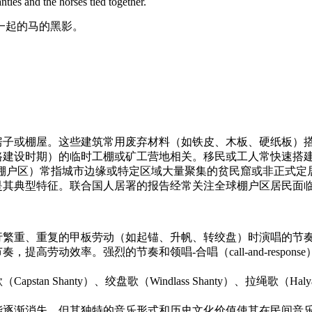
ties and the horses tied together.
一起的马的黑影。
房子或棚屋。这些建筑常用废弃材料（如铁皮、木板、硬纸板）
铁路建设时期）的临时工棚或矿工营地相关。移民或工人常快速搭
ntytowns"（棚户区）常指城市边缘或特定区域大量聚集的贫民窟或
是其典型特征。联合国人居署的报告经常关注全球棚户区居民面
行繁重、重复的甲板劳动（如起锚、升帆、转绞盘）时演唱的节
劳动效率。强烈的节奏和领唱-合唱（call-and-respons
an Shanty）、绞盘歌（Windlass Shanty）、拉绳歌（H
能逐渐消失，但其独特的音乐形式和历史文化价值使其在民间音