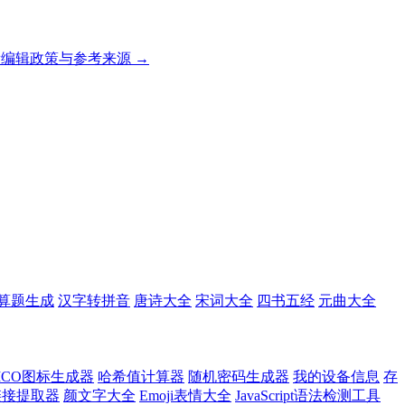
编辑政策与参考来源 →
算题生成
汉字转拼音
唐诗大全
宋词大全
四书五经
元曲大全
ICO图标生成器
哈希值计算器
随机密码生成器
我的设备信息
存
l链接提取器
颜文字大全
Emoji表情大全
JavaScript语法检测工具