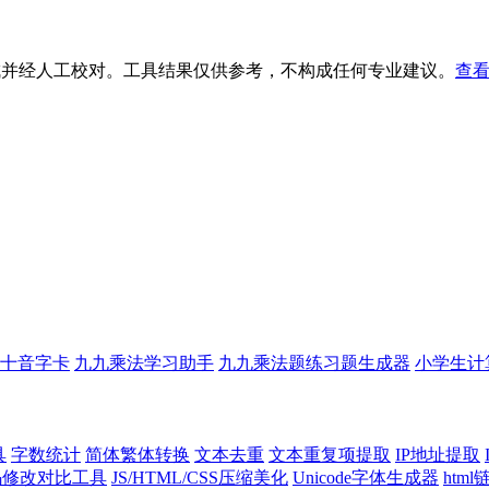
生成并经人工校对。工具结果仅供参考，不构成任何专业建议。
查看
十音字卡
九九乘法学习助手
九九乘法题练习题生成器
小学生计
具
字数统计
简体繁体转换
文本去重
文本重复项提取
IP地址提取
代码修改对比工具
JS/HTML/CSS压缩美化
Unicode字体生成器
htm