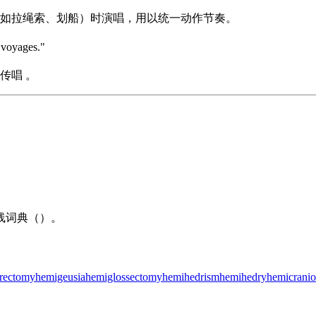
如拉绳索、划船）时演唱，用以统一动作节奏。
g voyages."
传唱 。
线词典（）。
trectomy
hemigeusia
hemiglossectomy
hemihedrism
hemihedry
hemicranio