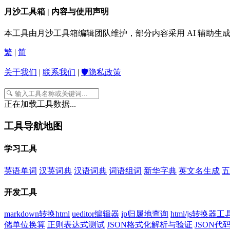
月沙工具箱 | 内容与使用声明
本工具由月沙工具箱编辑团队维护，部分内容采用 AI 辅助
繁
|
简
关于我们
|
联系我们
|
🛡️隐私政策
正在加载工具数据...
工具导航地图
学习工具
英语单词
汉英词典
汉语词典
词语组词
新华字典
英文名生成
五
开发工具
markdown转换html
ueditor编辑器
ip归属地查询
html/js转换器工
储单位换算
正则表达式测试
JSON格式化解析与验证
JSON