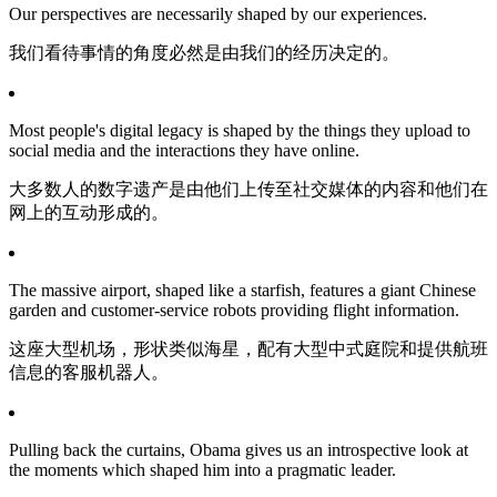
Our perspectives are necessarily shaped by our experiences.
我们看待事情的角度必然是由我们的经历决定的。
Most people's digital legacy is shaped by the things they upload to
social media and the interactions they have online.
大多数人的数字遗产是由他们上传至社交媒体的内容和他们在
网上的互动形成的。
The massive airport, shaped like a starfish, features a giant Chinese
garden and customer-service robots providing flight information.
这座大型机场，形状类似海星，配有大型中式庭院和提供航班
信息的客服机器人。
Pulling back the curtains, Obama gives us an introspective look at
the moments which shaped him into a pragmatic leader.