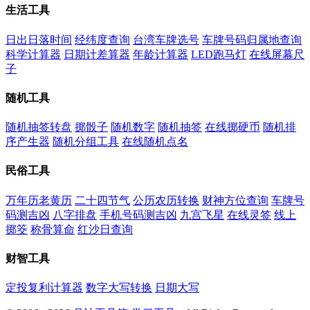
生活工具
日出日落时间
经纬度查询
台湾车牌选号
车牌号码归属地查询
科学计算器
日期计差算器
年龄计算器
LED跑马灯
在线屏幕尺
子
随机工具
随机抽签转盘
掷骰子
随机数字
随机抽签
在线掷硬币
随机排
序产生器
随机分组工具
在线随机点名
民俗工具
万年历老黄历
二十四节气
公历农历转换
财神方位查询
车牌号
码测吉凶
八字排盘
手机号码测吉凶
九宫飞星
在线灵签
线上
掷筊
称骨算命
红沙日查询
财智工具
定投复利计算器
数字大写转换
日期大写