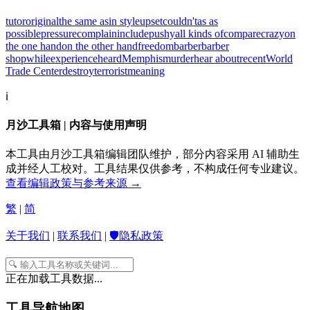
tutor
original
the same as
in style
upset
couldn't
as as
possible
pressure
complain
include
pushy
all kinds of
compare
crazy
on
the one hand
on the other hand
freedom
barber
barber
shop
while
experience
heard
Memphis
murder
hear about
recent
World
Trade Center
destroy
terrorist
meaning
ℹ️
月沙工具箱 | 内容与使用声明
本工具由月沙工具箱编辑团队维护，部分内容采用 AI 辅助生
成并经人工校对。工具结果仅供参考，不构成任何专业建议。
查看编辑政策与参考来源 →
繁
|
简
关于我们
|
联系我们
|
🛡️隐私政策
正在加载工具数据...
工具导航地图