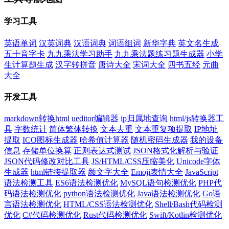
学习工具
英语单词
汉英词典
汉语词典
词语组词
新华字典
英文名生成
五十音字卡
九九乘法学习助手
九九乘法题练习题生成器
小学
生计算题生成
汉字转拼音
唐诗大全
宋词大全
四书五经
元曲
大全
开发工具
markdown转换html
ueditor编辑器
ip归属地查询
html/js转换器工
具
字数统计
简体繁体转换
文本去重
文本重复项提取
IP地址
提取
ICO图标生成器
哈希值计算器
随机密码生成器
我的设备
信息
存储单位换算
正则表达式测试
JSON格式化解析与验证
JSON代码修改对比工具
JS/HTML/CSS压缩美化
Unicode字体
生成器
html链接提取器
颜文字大全
Emoji表情大全
JavaScript
语法检测工具
ES6语法检测优化
MySQL语句检测优化
PHP代
码语法检测优化
python语法检测优化
Java语法检测优化
Go语
言语法检测优化
HTML/CSS语法检测优化
Shell/Bash代码检测
优化
C#代码检测优化
Rust代码检测优化
Swift/Kotlin检测优化