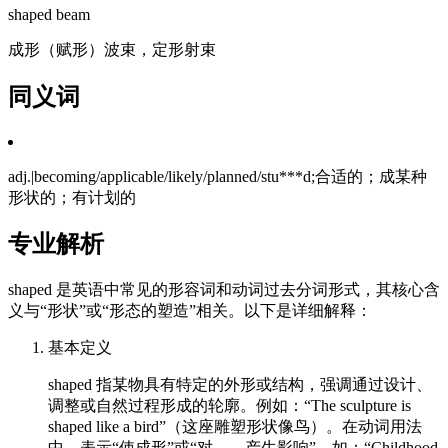
shaped beam
成形（赋形）波束，定形射束
同义词
adj.|becoming/applicable/likely/planned/stu***d;合适的；成某种
形状的；有计划的
专业解析
shaped 是英语中常见的形容词和动词过去分词形式，其核心含
义与“形状”或“形态的塑造”相关。以下是详细解释：
基本定义
shaped 指某物具有特定的外形或结构，强调通过设计、
调整或自然过程形成的轮廓。例如：“The sculpture is
shaped like a bird”（这座雕塑形状像鸟）。在动词用法
中，表示“使成形”或“对……产生影响”，如：“Childhood