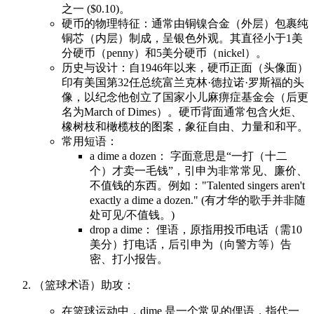
之一 ($0.10)。
硬币的物理特征：通常由铜镍合金（外层）包裹纯
铜芯（内层）制成，呈银色外观。其直径小于1美
分硬币（penny）和5美分硬币（nickel）。
历史与设计：自1946年以来，硬币正面（头像面）
印有美国第32任总统富兰克林·德拉诺·罗斯福的头
像，以纪念他创立了国家小儿麻痹症基金会（后更
名为March of Dimes）。硬币背面通常包含火炬、
橡树枝和橄榄枝的图案，象征自由、力量和和平。
常用短语：
a dime a dozen： 字面意思是“一打（十二
个）才卖一毛钱”，引申为非常常见、廉价、
不值钱的东西。例如："Talented singers aren't
exactly a dime a dozen." (有才华的歌手并非随
处可见/不值钱。)
drop a dime： 俚语，原指用投币电话（需10
美分）打电话，后引申为（向警方等）告
密、打小报告。
（篮球术语）助攻：
在篮球运动中，dime 是一个常见的俚语，指代一