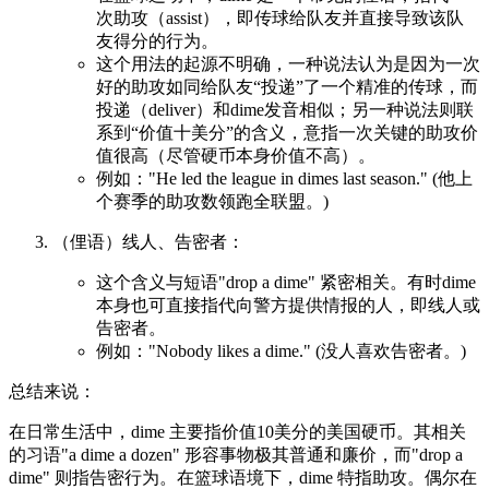
次助攻（assist），即传球给队友并直接导致该队
友得分的行为。
这个用法的起源不明确，一种说法认为是因为一次
好的助攻如同给队友“投递”了一个精准的传球，而
投递（deliver）和dime发音相似；另一种说法则联
系到“价值十美分”的含义，意指一次关键的助攻价
值很高（尽管硬币本身价值不高）。
例如："He led the league in dimes last season." (他上
个赛季的助攻数领跑全联盟。)
（俚语）线人、告密者：
这个含义与短语"drop a dime" 紧密相关。有时dime
本身也可直接指代向警方提供情报的人，即线人或
告密者。
例如："Nobody likes a dime." (没人喜欢告密者。)
总结来说：
在日常生活中，dime 主要指价值10美分的美国硬币。其相关
的习语"a dime a dozen" 形容事物极其普通和廉价，而"drop a
dime" 则指告密行为。在篮球语境下，dime 特指助攻。偶尔在