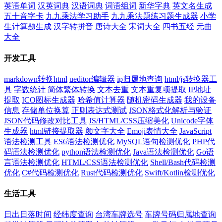
英语单词
汉英词典
汉语词典
词语组词
新华字典
英文名生成
五十音字卡
九九乘法学习助手
九九乘法题练习题生成器
小学
生计算题生成
汉字转拼音
唐诗大全
宋词大全
四书五经
元曲
大全
开发工具
markdown转换html
ueditor编辑器
ip归属地查询
html/js转换器工
具
字数统计
简体繁体转换
文本去重
文本重复项提取
IP地址
提取
ICO图标生成器
哈希值计算器
随机密码生成器
我的设备
信息
存储单位换算
正则表达式测试
JSON格式化解析与验证
JSON代码修改对比工具
JS/HTML/CSS压缩美化
Unicode字体
生成器
html链接提取器
颜文字大全
Emoji表情大全
JavaScript
语法检测工具
ES6语法检测优化
MySQL语句检测优化
PHP代
码语法检测优化
python语法检测优化
Java语法检测优化
Go语
言语法检测优化
HTML/CSS语法检测优化
Shell/Bash代码检测
优化
C#代码检测优化
Rust代码检测优化
Swift/Kotlin检测优化
生活工具
日出日落时间
经纬度查询
台湾车牌选号
车牌号码归属地查询