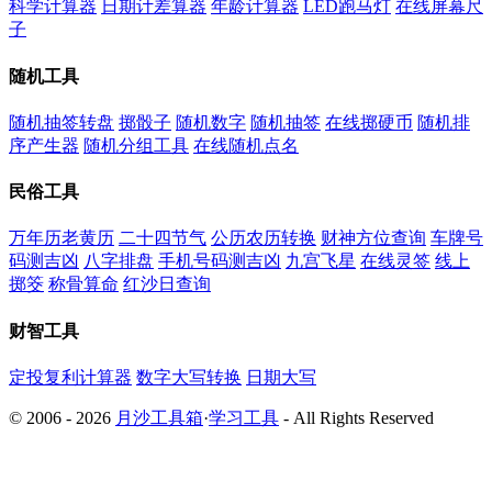
科学计算器
日期计差算器
年龄计算器
LED跑马灯
在线屏幕尺
子
随机工具
随机抽签转盘
掷骰子
随机数字
随机抽签
在线掷硬币
随机排
序产生器
随机分组工具
在线随机点名
民俗工具
万年历老黄历
二十四节气
公历农历转换
财神方位查询
车牌号
码测吉凶
八字排盘
手机号码测吉凶
九宫飞星
在线灵签
线上
掷筊
称骨算命
红沙日查询
财智工具
定投复利计算器
数字大写转换
日期大写
© 2006 - 2026
月沙工具箱
·
学习工具
- All Rights Reserved