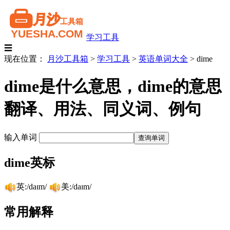
学习工具
☰
现在位置：
月沙工具箱
>
学习工具
>
英语单词大全
>
dime
dime是什么意思，dime的意思
翻译、用法、同义词、例句
输入单词
dime英标
英:/daɪm/
美:/daɪm/
常用解释