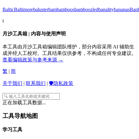
Baltic
Baltimore
baluster
bam
bamboos
bamboozled
banality
bananas
Ban
ℹ️
月沙工具箱 | 内容与使用声明
本工具由月沙工具箱编辑团队维护，部分内容采用 AI 辅助生
成并经人工校对。工具结果仅供参考，不构成任何专业建议。
查看编辑政策与参考来源 →
繁
|
简
关于我们
|
联系我们
|
🛡️隐私政策
正在加载工具数据...
工具导航地图
学习工具