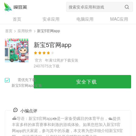
首页
安卓应用
电脑应用
MAC应用
资讯
专题
设计奖
创意应用
首页
>
应用软件
>
新宝5官网app
问答
新宝5官网app
官方
年满12周岁
下载安装
次下载
2407075
需优先下载
安全下载
新宝5官网app安装
小编点评
⛴导语：
新宝5官网app
🍩是一家备受瞩目的体育平台，🛳提供
丰富多样的体育赛事和刺激的游戏体验。如果您想加入
新宝5官
网app
的大家庭，参与其中的乐趣，本文将为您详细介绍
新宝5官