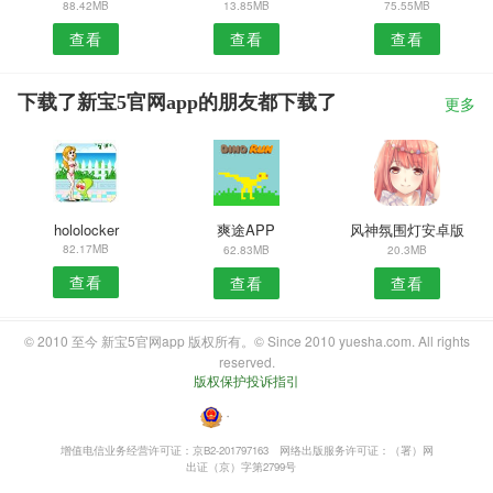
88.42MB
13.85MB
75.55MB
查看
查看
查看
下载了新宝5官网app的朋友都下载了
更多
hololocker
爽途APP
风神氛围灯安卓版
82.17MB
62.83MB
20.3MB
查看
查看
查看
© 2010 至今 新宝5官网app 版权所有。© Since 2010 yuesha.com. All rights
reserved.
版权保护投诉指引
・
增值电信业务经营许可证：京B2-201797163
网络出版服务许可证：（署）网
出证（京）字第2799号