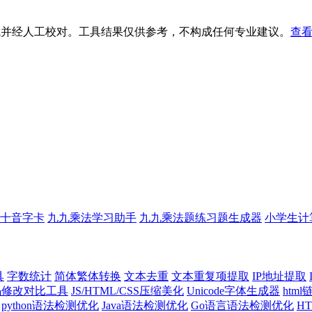
生成并经人工校对。工具结果仅供参考，不构成任何专业建议。
查看
十音字卡
九九乘法学习助手
九九乘法题练习题生成器
小学生计
具
字数统计
简体繁体转换
文本去重
文本重复项提取
IP地址提取
代码修改对比工具
JS/HTML/CSS压缩美化
Unicode字体生成器
htm
python语法检测优化
Java语法检测优化
Go语言语法检测优化
H