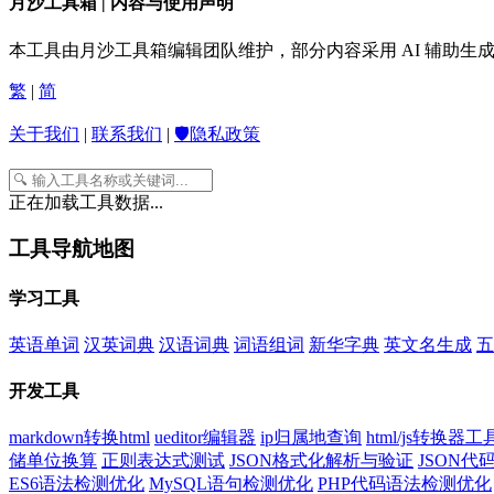
月沙工具箱 | 内容与使用声明
本工具由月沙工具箱编辑团队维护，部分内容采用 AI 辅助
繁
|
简
关于我们
|
联系我们
|
🛡️隐私政策
正在加载工具数据...
工具导航地图
学习工具
英语单词
汉英词典
汉语词典
词语组词
新华字典
英文名生成
五
开发工具
markdown转换html
ueditor编辑器
ip归属地查询
html/js转换器工
储单位换算
正则表达式测试
JSON格式化解析与验证
JSON
ES6语法检测优化
MySQL语句检测优化
PHP代码语法检测优化