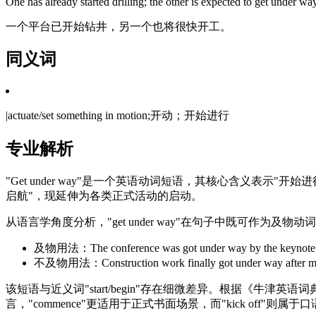
One has already started drilling; the other is expected to get under way
一个平台已开始钻井，另一个也将很快开工。
同义词
|actuate/set something in motion;开动；开始进行
专业解析
"Get under way"是一个英语动词短语，其核心含义表
启航"，现延伸为各类正式活动的启动。
从语言学角度分析，"get under way"在句子中既可作为
及物用法：The conference was got under way by the
不及物用法：Construction work finally got under way
该短语与近义词"start/begin"存在细微差异。根据《牛津英
言，"commence"更适用于正式书面场景，而"kick off"则属