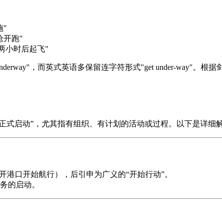
"
开跑"
两小时后起飞"
derway"，而英式英语多保留连字符形式"get under-wa
始进行”或“正式启动”，尤其指有组织、有计划的活动或过程。以下是详细
开港口开始航行），后引申为广义的“开始行动”。
务的启动。