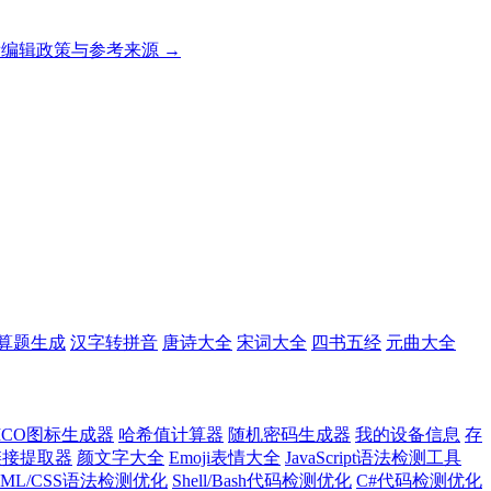
编辑政策与参考来源 →
算题生成
汉字转拼音
唐诗大全
宋词大全
四书五经
元曲大全
ICO图标生成器
哈希值计算器
随机密码生成器
我的设备信息
存
l链接提取器
颜文字大全
Emoji表情大全
JavaScript语法检测工具
TML/CSS语法检测优化
Shell/Bash代码检测优化
C#代码检测优化