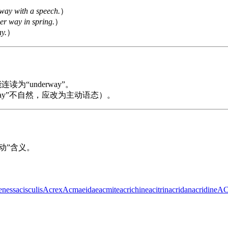
way with a speech.
）
er way in spring.
）
ay.
）
为“underway”。
er way”不自然，应改为主动语态）。
动”含义。
eness
acisculis
Acrex
Acmaeidae
acmite
acrichine
acitrin
acridan
acridine
A