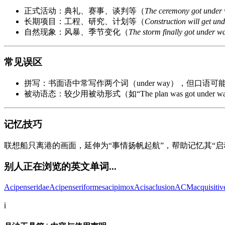
正式活动：典礼、赛事、谈判等（
The ceremony got under 
长期项目：工程、研究、计划等（
Construction will get und
自然现象：风暴、季节变化（
The storm finally got under w
常见误区
拼写：书面语中常写作两个词（under way），但口语可能连读
被动语态：较少用被动形式（如“The plan was got und
记忆技巧
联想船只离港的画面，延伸为“事情扬帆起航”，帮助记忆其“启
别人正在浏览的英文单词...
Acipenseridae
Acipenseriformes
acipimox
Acis
aclusion
ACM
acquisitiv
ℹ️