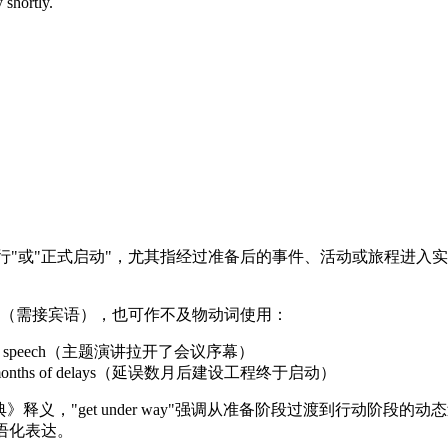
 shortly.
示"开始进行"或"正式启动"，尤其指经过准备后的事件、活动或旅
及物动词（需接宾语），也可作不及物动词使用：
 keynote speech（主题演讲拉开了会议序幕）
 after months of delays（延误数月后建设工程终于启动）
语词典》释义，"get under way"强调从准备阶段过渡到行动阶
于口语化表达。