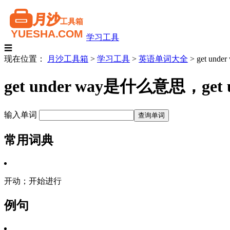
学习工具
☰
现在位置：
月沙工具箱
>
学习工具
>
英语单词大全
>
get under
get under way是什么意思，
输入单词
常用词典
开动；开始进行
例句