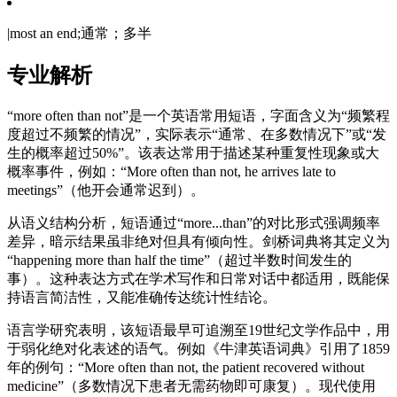
|most an end;通常；多半
专业解析
“more often than not”是一个英语常用短语，字面含义为“频繁程
度超过不频繁的情况”，实际表示“通常、在多数情况下”或“发
生的概率超过50%”。该表达常用于描述某种重复性现象或大
概率事件，例如：“More often than not, he arrives late to
meetings”（他开会通常迟到）。
从语义结构分析，短语通过“more...than”的对比形式强调频率
差异，暗示结果虽非绝对但具有倾向性。剑桥词典将其定义为
“happening more than half the time”（超过半数时间发生的
事）。这种表达方式在学术写作和日常对话中都适用，既能保
持语言简洁性，又能准确传达统计性结论。
语言学研究表明，该短语最早可追溯至19世纪文学作品中，用
于弱化绝对化表述的语气。例如《牛津英语词典》引用了1859
年的例句：“More often than not, the patient recovered without
medicine”（多数情况下患者无需药物即可康复）。现代使用