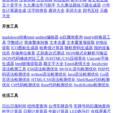
五十音字卡
九九乘法学习助手
九九乘法题练习题生成器
小学
生计算题生成
汉字转拼音
唐诗大全
宋词大全
四书五经
元曲
大全
开发工具
markdown转换html
ueditor编辑器
ip归属地查询
html/js转换器工
具
字数统计
简体繁体转换
文本去重
文本重复项提取
IP地址
提取
ICO图标生成器
哈希值计算器
随机密码生成器
我的设备
信息
存储单位换算
正则表达式测试
JSON格式化解析与验证
JSON代码修改对比工具
JS/HTML/CSS压缩美化
Unicode字体
生成器
html链接提取器
颜文字大全
Emoji表情大全
JavaScript
语法检测工具
ES6语法检测优化
MySQL语句检测优化
PHP代
码语法检测优化
python语法检测优化
Java语法检测优化
Go语
言语法检测优化
HTML/CSS语法检测优化
Shell/Bash代码检测
优化
C#代码检测优化
Rust代码检测优化
Swift/Kotlin检测优化
生活工具
日出日落时间
经纬度查询
台湾车牌选号
车牌号码归属地查询
科学计算器
日期计差算器
年龄计算器
LED跑马灯
在线屏幕尺