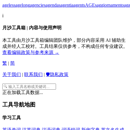
ageless
agelong
agencies
agendas
agentia
agents
AGEs
aggiornamento
ag
ℹ️
月沙工具箱 | 内容与使用声明
本工具由月沙工具箱编辑团队维护，部分内容采用 AI 辅助生
成并经人工校对。工具结果仅供参考，不构成任何专业建议。
查看编辑政策与参考来源 →
繁
|
简
关于我们
|
联系我们
|
🛡️隐私政策
正在加载工具数据...
工具导航地图
学习工具
英语单词
汉英词典
汉语词典
词语组词
新华字典
英文名生成