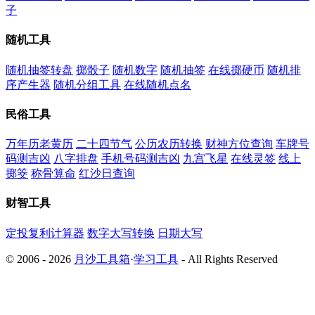
子
随机工具
随机抽签转盘
掷骰子
随机数字
随机抽签
在线掷硬币
随机排
序产生器
随机分组工具
在线随机点名
民俗工具
万年历老黄历
二十四节气
公历农历转换
财神方位查询
车牌号
码测吉凶
八字排盘
手机号码测吉凶
九宫飞星
在线灵签
线上
掷筊
称骨算命
红沙日查询
财智工具
定投复利计算器
数字大写转换
日期大写
© 2006 - 2026
月沙工具箱
·
学习工具
- All Rights Reserved