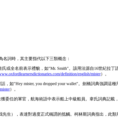
。作為名詞時，其主要指代以下三類概念：
或全名前表示禮貌，如"Mr. Smith"。該用法源自16世紀拉丁語
/www.oxfordlearnersdictionaries.com/definition/english/mister
）。
y mister, you dropped your wallet"。
/mister
）。
未獲委任的軍官，航海術語中表示船上中級船員。韋氏詞典記載，
me"（别叫我先生），表達對過度正式稱謂的抵觸。柯林斯詞典指出