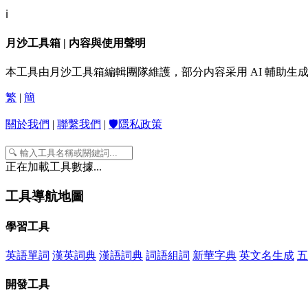
ℹ️
月沙工具箱 | 内容與使用聲明
本工具由月沙工具箱編輯團隊維護，部分内容采用 AI 輔助
繁
|
簡
關於我們
|
聯繫我們
|
🛡️隱私政策
正在加載工具數據...
工具導航地圖
學習工具
英語單詞
漢英詞典
漢語詞典
詞語組詞
新華字典
英文名生成
五
開發工具