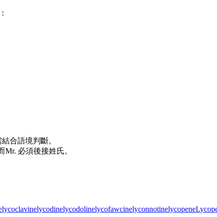
：
，需結合語境判斷。
），而Mr. 必須後接姓氏。
e
lycoclavine
lycodine
lycodoline
lycofawcine
lyconnotine
lycopene
Lycope