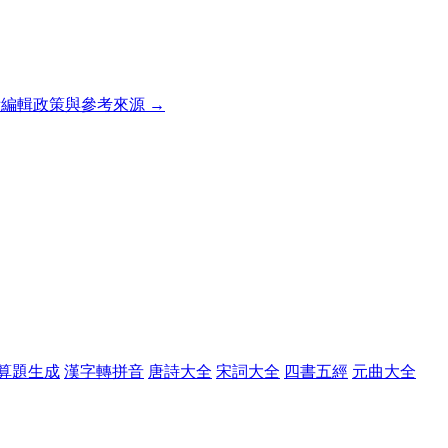
編輯政策與參考來源 →
算題生成
漢字轉拼音
唐詩大全
宋詞大全
四書五經
元曲大全