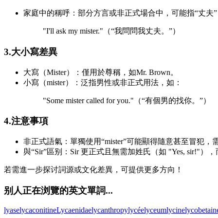
家庭中的稱呼：部分方言或非正式場合中，可能指“丈夫”
"I'll ask my mister."（“我問問我丈夫。”）
3.大小寫差異
大寫（Mister）：僅用於尊稱，如Mr. Brown。
小寫（mister）：泛指男性或非正式用法，如：
"Some mister called for you."（“有個男的找你。”）
4.注意事項
非正式語氣：單獨使用“mister”可能顯得隨意甚至冒犯
與“Sir”區别：Sir 更正式且無需加姓氏（如 "Yes, sir!"
若需進一步探讨詞源或文化差異，可提供更多方向！
别人正在浏覽的英文單詞...
lyase
lycaconitine
Lycaenidae
lycanthropy
lycée
lyceum
lycine
lycobetain