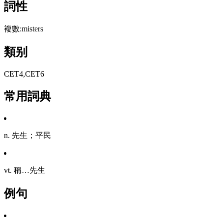
詞性
複數:misters
類别
CET4,CET6
常用詞典
n. 先生；平民
vt. 稱…先生
例句