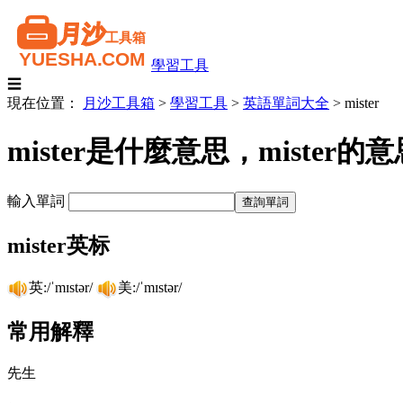
學習工具
☰
現在位置：
月沙工具箱
>
學習工具
>
英語單詞大全
>
mister
mister是什麼意思，miste
輸入單詞
mister英标
英:/ˈmɪstər/
美:/ˈmɪstər/
常用解釋
先生