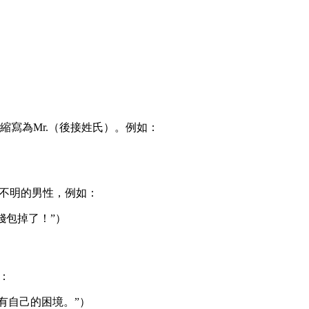
寫為Mr.（後接姓氏）。例如：
。
份不明的男性，例如：
先生，你錢包掉了！”）
：
每個普通人都有自己的困境。”）