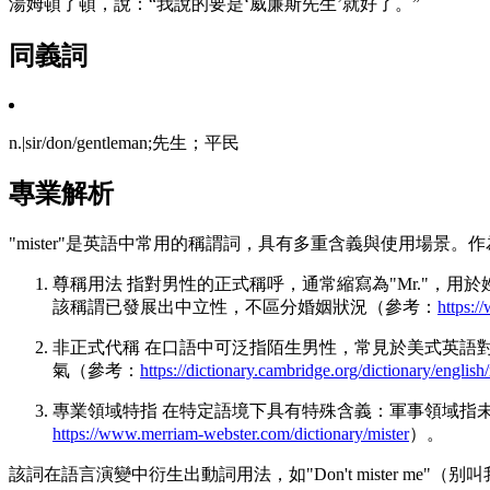
湯姆頓了頓，說：“我說的要是‘威廉斯先生’就好了。”
同義詞
n.|sir/don/gentleman;先生；平民
專業解析
"mister"是英語中常用的稱謂詞，具有多重含義與使用場景
尊稱用法 指對男性的正式稱呼，通常縮寫為"Mr."，用於姓氏
該稱謂已發展出中立性，不區分婚姻狀況（參考：
https:/
非正式代稱 在口語中可泛指陌生男性，常見於美式英語對話，如"He
氣（參考：
https://dictionary.cambridge.org/dictionary/english
專業領域特指 在特定語境下具有特殊含義：軍事領域指
https://www.merriam-webster.com/dictionary/mister
）。
該詞在語言演變中衍生出動詞用法，如"Don't mister 