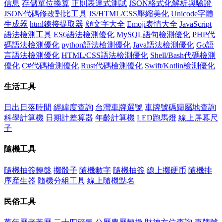
信息
存儲單位換算
正則表達式測試
JSON格式化解析與驗證
JSON代碼修改對比工具
JS/HTML/CSS壓縮美化
Unicode字體
生成器
html鍊接提取器
顔文字大全
Emoji表情大全
JavaScript
語法檢測工具
ES6語法檢測優化
MySQL語句檢測優化
PHP代
碼語法檢測優化
python語法檢測優化
Java語法檢測優化
Go語
言語法檢測優化
HTML/CSS語法檢測優化
Shell/Bash代碼檢測
優化
C#代碼檢測優化
Rust代碼檢測優化
Swift/Kotlin檢測優化
生活工具
日出日落時間
經緯度查詢
台灣車牌選號
車牌號碼歸屬地查詢
科學計算機
日期計差算器
年齡計算機
LED跑馬燈
線上屏幕尺
子
隨機工具
隨機抽簽轉盤
擲骰子
隨機數字
隨機抽簽
線上擲硬币
隨機排
序産生器
隨機分組工具
線上隨機點名
民俗工具