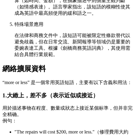
算（如時間、金額），在抽象描述中則側重主觀判斷
（如情感表達）。語言學家指出，該短語的模糊性使其
成為英語中最高頻使用的緩和語之一。
特殊場景應用
在法律和商務文件中，該短語可能被限定性條款替代以
避免歧義，但在日常交流、新聞報導等領域仍是重要的
委婉表達工具。根據《劍橋商務英語詞典》，其使用需
結合具體行業規範。
網絡擴展資料
“more or less” 是一個常用英語短語，主要有以下含義和用法：
1.大緻上，差不多（表示近似或接近）
用於描述事物在程度、數量或狀态上接近某個标準，但并非完
全精确。
例句：
"The repairs will cost $200, more or less."（修理費用大約