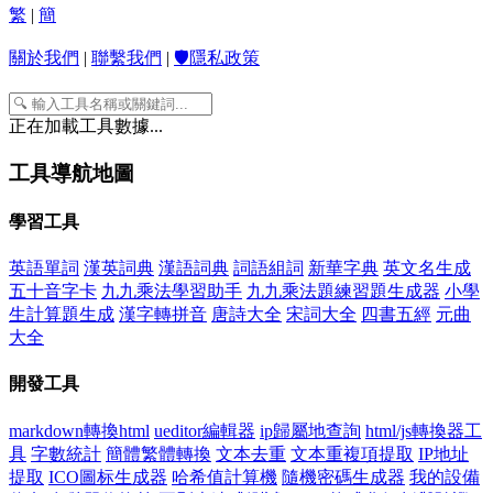
繁
|
簡
關於我們
|
聯繫我們
|
🛡️隱私政策
正在加載工具數據...
工具導航地圖
學習工具
英語單詞
漢英詞典
漢語詞典
詞語組詞
新華字典
英文名生成
五十音字卡
九九乘法學習助手
九九乘法題練習題生成器
小學
生計算題生成
漢字轉拼音
唐詩大全
宋詞大全
四書五經
元曲
大全
開發工具
markdown轉換html
ueditor編輯器
ip歸屬地查詢
html/js轉換器工
具
字數統計
簡體繁體轉換
文本去重
文本重複項提取
IP地址
提取
ICO圖标生成器
哈希值計算機
隨機密碼生成器
我的設備