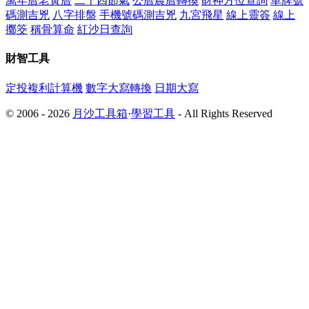
萬年曆老黃曆
二十四節氣
公曆農曆轉換
財神方位查詢
車牌號
碼測吉兇
八字排盤
手機號碼測吉兇
九宮飛星
線上靈簽
線上
擲筊
稱骨算命
紅沙日查詢
財智工具
定投複利計算機
數字大寫轉換
日期大寫
© 2006 - 2026
月沙工具箱
·
學習工具
- All Rights Reserved