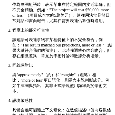
作為副詞短語時，表示某事在特定範圍内接近準确，但
不完全精确。例如："The project will cost $50,000, more
or less."（項目成本大約5萬美元）。這種用法常見於日
常對話和書面報告，尤其在需要表達估算值時適用。
程度上的部分符合性
該短語可表達事物在某種特征上的不完全符合，例
如："The results matched our predictions, more or less."（結
果大緻符合我們的預測）。此時強調核心内容吻合，但
存在細微差異，常見於學術讨論和數據分析場景。
同義詞對比
與"approximately"（約）和"roughly"（粗略）相
比，"more or less"更口語化，且隱含主觀判斷成分。例
如牛津詞典指出，其非正式語境使用頻率高於學術文
本。
語境敏感性
具體含義可能隨上下文變化：在數值描述中偏向客觀估