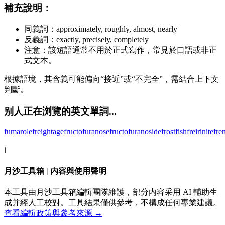
補充說明：
同義詞：approximately, roughly, almost, nearly
反義詞：exactly, precisely, completely
注意：該短語通常不用於正式寫作，常見於口語或非正
式文本。
根據語境，其含義可能偏向“接近”或“不完全”，需結合上下文
判斷。
别人正在浏覽的英文單詞...
fumarole
freightage
fructofuranose
fructofuranoside
frostfish
freirinite
fre
ℹ️
月沙工具箱 | 内容與使用聲明
本工具由月沙工具箱編輯團隊維護，部分内容采用 AI 輔助生
成并經人工校對。工具結果僅供參考，不構成任何專業建議。
查看編輯政策與參考來源 →