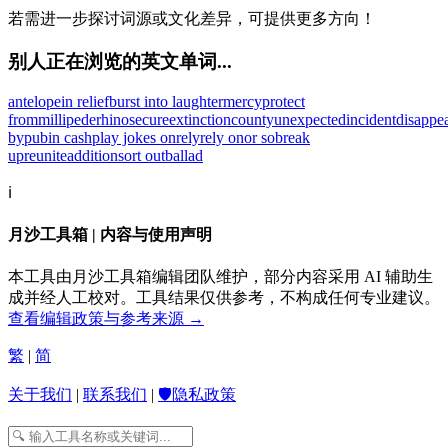
若需进一步探讨词源或文化差异，可提供更多方向！
别人正在浏览的英文单词...
antelope
in relief
burst into laughter
mercy
protect
from
millipede
rhino
secure
extinction
county
unexpected
incident
disappe
by
pub
in cash
play jokes on
rely
rely on
or so
break
up
reunite
addition
sort out
ballad
ℹ️
月沙工具箱 | 内容与使用声明
本工具由月沙工具箱编辑团队维护，部分内容采用 AI 辅助生
成并经人工校对。工具结果仅供参考，不构成任何专业建议。
查看编辑政策与参考来源 →
繁
|
简
关于我们
|
联系我们
|
🛡️隐私政策