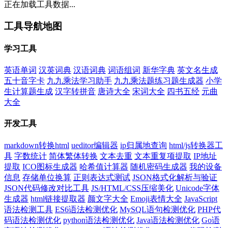
正在加载工具数据...
工具导航地图
学习工具
英语单词
汉英词典
汉语词典
词语组词
新华字典
英文名生成
五十音字卡
九九乘法学习助手
九九乘法题练习题生成器
小学
生计算题生成
汉字转拼音
唐诗大全
宋词大全
四书五经
元曲
大全
开发工具
markdown转换html
ueditor编辑器
ip归属地查询
html/js转换器工
具
字数统计
简体繁体转换
文本去重
文本重复项提取
IP地址
提取
ICO图标生成器
哈希值计算器
随机密码生成器
我的设备
信息
存储单位换算
正则表达式测试
JSON格式化解析与验证
JSON代码修改对比工具
JS/HTML/CSS压缩美化
Unicode字体
生成器
html链接提取器
颜文字大全
Emoji表情大全
JavaScript
语法检测工具
ES6语法检测优化
MySQL语句检测优化
PHP代
码语法检测优化
python语法检测优化
Java语法检测优化
Go语