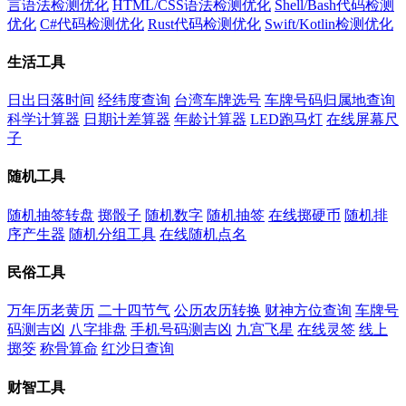
言语法检测优化
HTML/CSS语法检测优化
Shell/Bash代码检测
优化
C#代码检测优化
Rust代码检测优化
Swift/Kotlin检测优化
生活工具
日出日落时间
经纬度查询
台湾车牌选号
车牌号码归属地查询
科学计算器
日期计差算器
年龄计算器
LED跑马灯
在线屏幕尺
子
随机工具
随机抽签转盘
掷骰子
随机数字
随机抽签
在线掷硬币
随机排
序产生器
随机分组工具
在线随机点名
民俗工具
万年历老黄历
二十四节气
公历农历转换
财神方位查询
车牌号
码测吉凶
八字排盘
手机号码测吉凶
九宫飞星
在线灵签
线上
掷筊
称骨算命
红沙日查询
财智工具