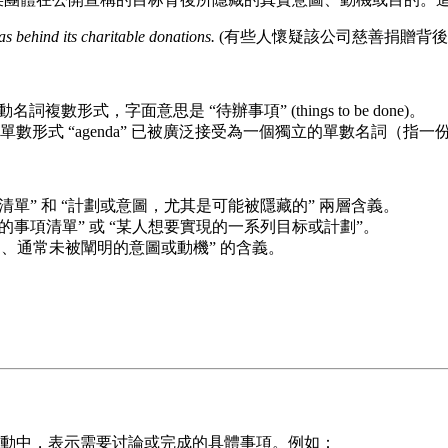
 behind its charitable donations.
(有些人懷疑該公司慈善捐贈背後
詞複數形式，字面意思是 “待辦事項” (things to be done)。
 “agenda” 已被廣泛接受為一個獨立的單數名詞（指一份議程
事項清單” 和 “計劃或意圖，尤其是可能被隱藏的” 兩層含義。
讨論的事項清單” 或 “某人想要實現的一系列目标或計劃”。
的、通常未被闡明的意圖或動機” 的含義。
議或活動中，表示需要讨論或完成的具體事項。例如：