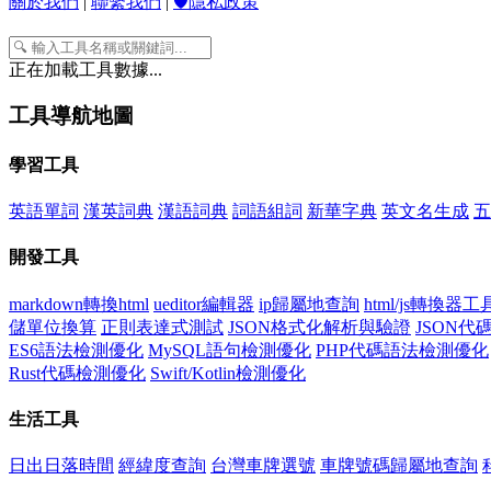
關於我們
|
聯繫我們
|
🛡️隱私政策
正在加載工具數據...
工具導航地圖
學習工具
英語單詞
漢英詞典
漢語詞典
詞語組詞
新華字典
英文名生成
五
開發工具
markdown轉換html
ueditor編輯器
ip歸屬地查詢
html/js轉換器工
儲單位換算
正則表達式測試
JSON格式化解析與驗證
JSON
ES6語法檢測優化
MySQL語句檢測優化
PHP代碼語法檢測優化
Rust代碼檢測優化
Swift/Kotlin檢測優化
生活工具
日出日落時間
經緯度查詢
台灣車牌選號
車牌號碼歸屬地查詢