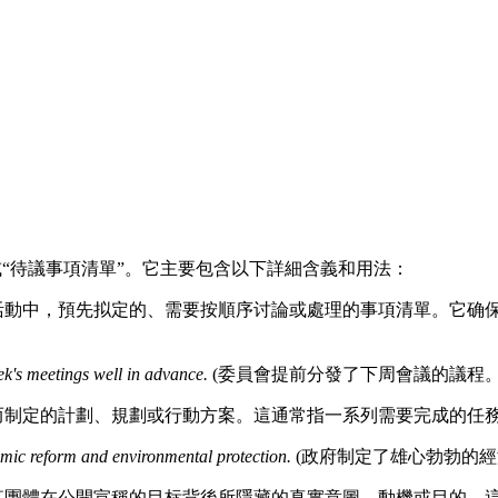
日程” 或“待議事項清單”。它主要包含以下詳細含義和用法：
活動中，預先拟定的、需要按順序讨論或處理的事項清單。它确
k's meetings well in advance.
(委員會提前分發了下周會議的議程。
而制定的計劃、規劃或行動方案。這通常指一系列需要完成的任
ic reform and environmental protection.
(政府制定了雄心勃勃的經
某團體在公開宣稱的目标背後所隱藏的真實意圖、動機或目的。