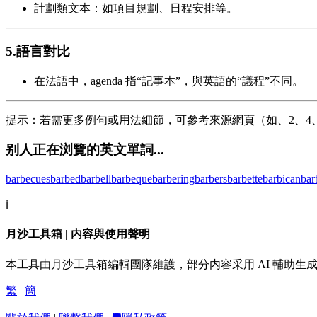
計劃類文本：如項目規劃、日程安排等。
5.語言對比
在法語中，agenda 指“記事本”，與英語的“議程”不同。
提示：若需更多例句或用法細節，可參考來源網頁（如、2、4
别人正在浏覽的英文單詞...
barbecues
barbed
barbell
barbeque
barbering
barbers
barbette
barbican
bar
ℹ️
月沙工具箱 | 内容與使用聲明
本工具由月沙工具箱編輯團隊維護，部分内容采用 AI 輔助
繁
|
簡