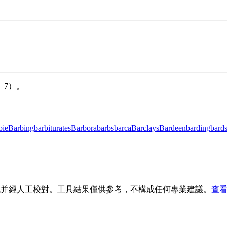
、7）。
bie
Barbing
barbiturates
Barbora
barbs
barca
Barclays
Bardeen
barding
bard
生成并經人工校對。工具結果僅供參考，不構成任何專業建議。
查看