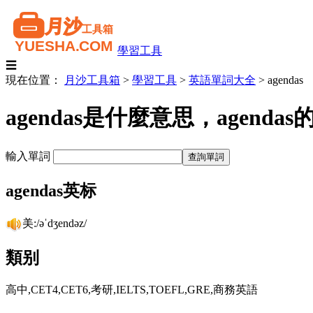
學習工具
☰
現在位置：
月沙工具箱
>
學習工具
>
英語單詞大全
>
agendas
agendas是什麼意思，agen
輸入單詞
agendas英标
美:/əˈdʒendəz/
類别
高中,CET4,CET6,考研,IELTS,TOEFL,GRE,商務英語