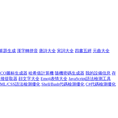
算題生成
漢字轉拼音
唐詩大全
宋詞大全
四書五經
元曲大全
ICO圖标生成器
哈希值計算機
隨機密碼生成器
我的設備信息
存
l鍊接提取器
顔文字大全
Emoji表情大全
JavaScript語法檢測工具
TML/CSS語法檢測優化
Shell/Bash代碼檢測優化
C#代碼檢測優化