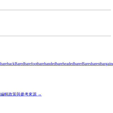
s
bareback
Bared
barefoot
barehanded
bareheaded
barer
Bares
barest
bargain
編輯政策與參考來源 →