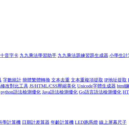
十音字卡
九九乘法學習助手
九九乘法題練習題生成器
小學生計
具
字數統計
簡體繁體轉換
文本去重
文本重複項提取
IP地址提取
代碼修改對比工具
JS/HTML/CSS壓縮美化
Unicode字體生成器
htm
python語法檢測優化
Java語法檢測優化
Go語言語法檢測優化
H
科學計算機
日期計差算器
年齡計算機
LED跑馬燈
線上屏幕尺子